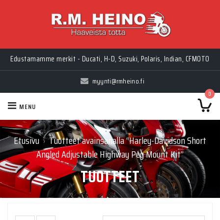
Edustamamme merkit - Ducati, H-D, Suzuki, Polaris, Indian, CFMOTO
myynti@rmheino.fi
0
MENU
Etusivu
Tuotteet avainsanalla “Harley-Davidson Short
›
Angled Adjustable Highway Peg Mount Kit”
TUOTTEET