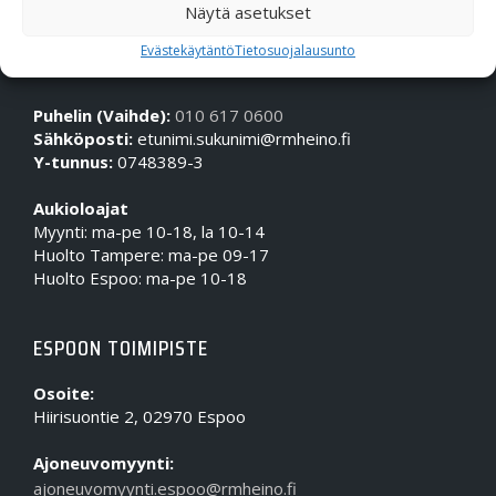
Näytä asetukset
Evästekäytäntö
Tietosuojalausunto
OTA MEIHIN YHTEYTTÄ!
Puhelin (Vaihde):
010 617 0600
Sähköposti:
etunimi.sukunimi@rmheino.fi
Y-tunnus:
0748389-3
Aukioloajat
Myynti: ma-pe 10-18, la 10-14
Huolto Tampere: ma-pe 09-17
Huolto Espoo: ma-pe 10-18
ESPOON TOIMIPISTE
Osoite:
Hiirisuontie 2, 02970 Espoo
Ajoneuvomyynti:
ajoneuvomyynti.espoo@rmheino.fi