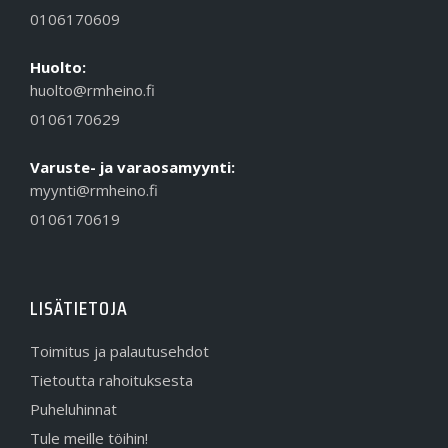
0106170609
Huolto:
huolto@rmheino.fi
0106170629
Varuste- ja varaosamyynti:
myynti@rmheino.fi
0106170619
LISÄTIETOJA
Toimitus ja palautusehdot
Tietoutta rahoituksesta
Puheluhinnat
Tule meille töihin!