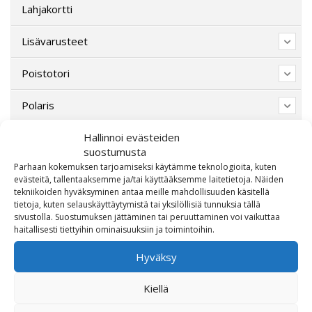
Lahjakortti
Lisävarusteet
Poistotori
Polaris
Hallinnoi evästeiden
Suzuki
suostumusta
Parhaan kokemuksen tarjoamiseksi käytämme teknologioita, kuten
SW-Motech
evästeitä, tallentaaksemme ja/tai käyttääksemme laitetietoja. Näiden
tekniikoiden hyväksyminen antaa meille mahdollisuuden käsitellä
Varaosat/Sekalaiset
tietoja, kuten selauskäyttäytymistä tai yksilöllisiä tunnuksia tällä
sivustolla. Suostumuksen jättäminen tai peruuttaminen voi vaikuttaa
haitallisesti tiettyihin ominaisuuksiin ja toimintoihin.
Hyväksy
Kiellä