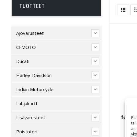
TUOTTEET
Ajovarusteet
CFMOTO
Ducati
Harley-Davidson
Indian Motorcycle
Lahjakortti
Harley-
Lisävarusteet
Par
Deni
tal
ant
Poistotori
yks