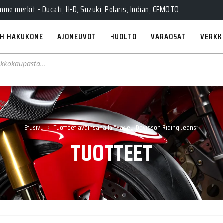
e merkit - Ducati, H-D, Suzuki, Polaris, Indian, CFMOTO
H HAKUKONE
AJONEUVOT
HUOLTO
VARAOSAT
VERKK
›
Etusivu
Tuotteet avainsanalla “Harley-Davidson Riding Jeans”
TUOTTEET