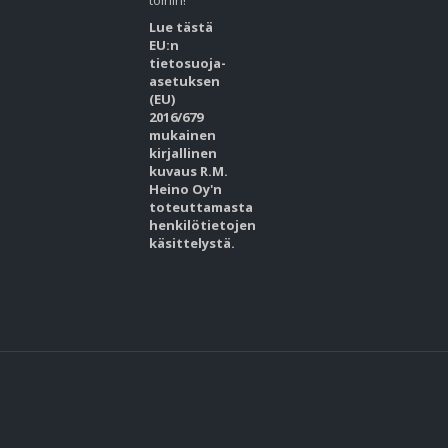
töihin!
Lue tästä
EU:n
tietosuoja-
asetuksen
(EU)
2016/679
mukainen
kirjallinen
kuvaus R.M.
Heino Oy'n
toteuttamasta
henkilötietojen
käsittelystä.