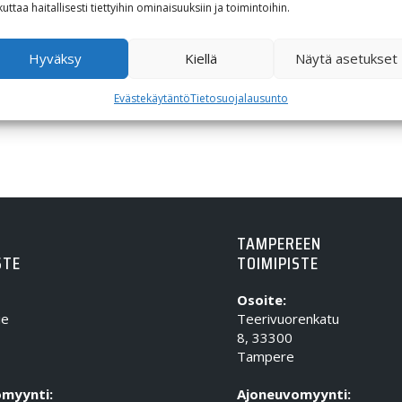
Alkuperäinen hinta oli: 322,16€.
Nykyinen hinta on: 193,32€.
322,16
€
193,32
€
kuttaa haitallisesti tiettyihin ominaisuuksiin ja toimintoihin.
Hyväksy
Kiellä
Näytä asetukset
Evästekäytäntö
Tietosuojalausunto
TAMPEREEN
STE
TOIMIPISTE
Osoite:
ie
Teerivuorenkatu
8, 33300
Tampere
myynti:
Ajoneuvomyynti: