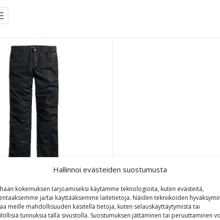
Hallinnoi evästeiden suostumusta
Davidson Mens Black Waxed
haan kokemuksen tarjoamiseksi käytämme teknologioita, kuten evästeitä,
m Performance ajofarkut
lentaaksemme ja/tai käyttääksemme laitetietoja. Näiden tekniikoiden hyväksymi
aa meille mahdollisuuden käsitellä tietoja, kuten selauskäyttäytymistä tai
ilöllisiä tunnuksia tällä sivustolla. Suostumuksen jättäminen tai peruuttaminen vo