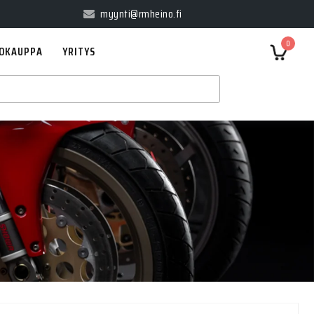
myynti@rmheino.fi
0
OKAUPPA
YRITYS