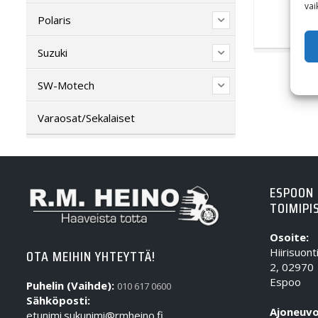
vai
Polaris
Suzuki
SW-Motech
Varaosat/Sekalaiset
ESPOON
TOIMIPI
Osoite:
Hiirisuont
OTA MEIHIN YHTEYTTÄ!
2, 02970
Espoo
Puhelin (Vaihde):
010 617 0600
Sähköposti:
Ajoneuvo
etunimi.sukunimi@rmheino.fi