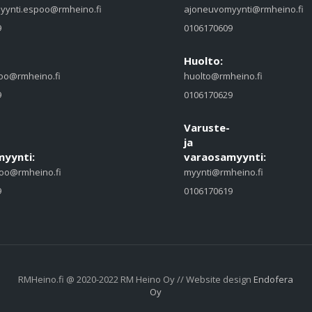
yynti.espoo@rmheino.fi
ajoneuvomyynti@rmheino.fi
9
0106170609
Huolto:
oo@rmheino.fi
huolto@rmheino.fi
9
0106170629
Varuste-
ja
yynti:
varaosamyynti:
oo@rmheino.fi
myynti@rmheino.fi
9
0106170619
RMHeino.fi @ 2020-2022 RM Heino Oy // Website design
Endofera
Oy