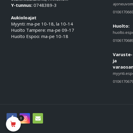
ajoneuvom
Y-tunnus:
0748389-3
010617066
Aukioloajat
Myynti: ma-pe 10-18, la 10-14
Huolto:
Huolto Tampere: ma-pe 09-17
huolto.esp
Huolto Espoo: ma-pe 10-18
010617068
Varuste-
ja
varaosam
myynti.esp
010617067
0