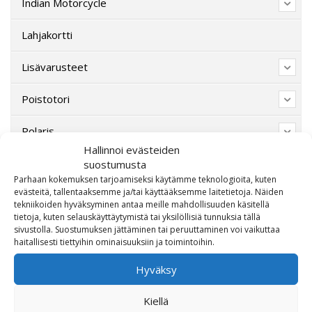
Indian Motorcycle
Lahjakortti
Lisävarusteet
Poistotori
Polaris
Hallinnoi evästeiden
Suzuki
suostumusta
Parhaan kokemuksen tarjoamiseksi käytämme teknologioita, kuten
evästeitä, tallentaaksemme ja/tai käyttääksemme laitetietoja. Näiden
SW-Motech
tekniikoiden hyväksyminen antaa meille mahdollisuuden käsitellä
tietoja, kuten selauskäyttäytymistä tai yksilöllisiä tunnuksia tällä
Varaosat/Sekalaiset
sivustolla. Suostumuksen jättäminen tai peruuttaminen voi vaikuttaa
haitallisesti tiettyihin ominaisuuksiin ja toimintoihin.
Hyväksy
Kiellä