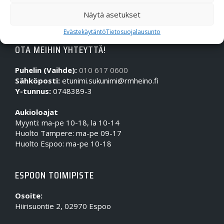
Näytä asetukset
Evästekäytäntö
Tietosuojalausunto
OTA MEIHIN YHTEYTTÄ!
Puhelin (Vaihde):
010 617 0600
Sähköposti:
etunimi.sukunimi@rmheino.fi
Y-tunnus:
0748389-3
Aukioloajat
Myynti: ma-pe 10-18, la 10-14
Huolto Tampere: ma-pe 09-17
Huolto Espoo: ma-pe 10-18
ESPOON TOIMIPISTE
Osoite:
Hiirisuontie 2, 02970 Espoo