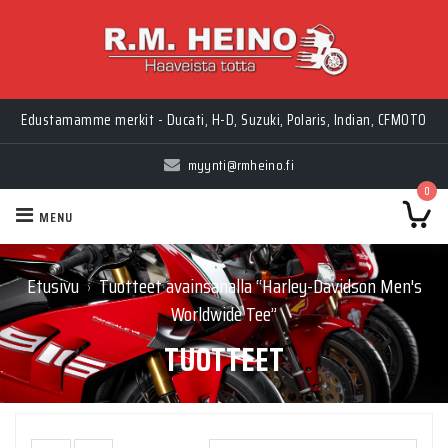
Edustamamme merkit - Ducati, H-D, Suzuki, Polaris, Indian, CFMOTO
myynti@rmheino.fi
0
MENU
Etusivu
Tuotteet avainsanalla “Harley-Davidson Men's
›
Worldwide Tee”
TUOTTEET