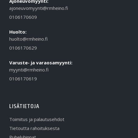
Ajoneuvomyynti:
ajoneuvomyynti@rmheino.fi
0106170609
Huolto:
huolto@rmheino.fi
0106170629
Varuste- ja varaosamyynti:
myynti@rmheino.fi
0106170619
LISÄTIETOJA
Toimitus ja palautusehdot
Tietoutta rahoituksesta
Puheluhinnat