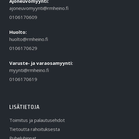
Ajoneuvomyynti:
ajoneuvomyynti@rmheino.fi
0106170609
Huolto:
huolto@rmheino.fi
0106170629
Varuste- ja varaosamyynti:
myynti@rmheino.fi
0106170619
LISÄTIETOJA
Toimitus ja palautusehdot
Tietoutta rahoituksesta
Puheluhinnat