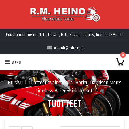
Edustamamme merkit - Ducati, H-D, Suzuki, Polaris, Indian, CFMOTO
myynti@rmheino.fi
0
MENU
Etusivu
Tuotteet avainsanalla “Harley-Davidson Men's
›
Timeless Bar & Shield Jacket”
TUOTTEET