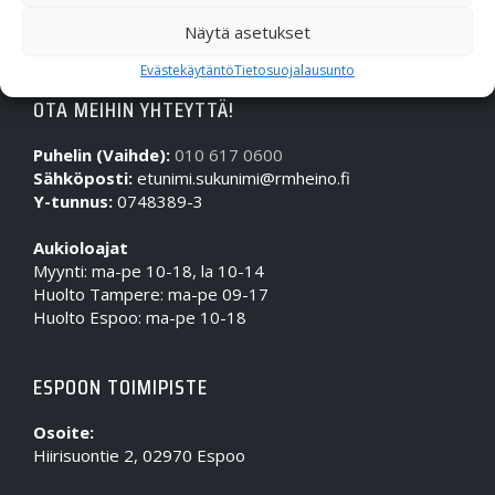
Näytä asetukset
Evästekäytäntö
Tietosuojalausunto
OTA MEIHIN YHTEYTTÄ!
Puhelin (Vaihde):
010 617 0600
Sähköposti:
etunimi.sukunimi@rmheino.fi
Y-tunnus:
0748389-3
Aukioloajat
Myynti: ma-pe 10-18, la 10-14
Huolto Tampere: ma-pe 09-17
Huolto Espoo: ma-pe 10-18
ESPOON TOIMIPISTE
Osoite:
Hiirisuontie 2, 02970 Espoo