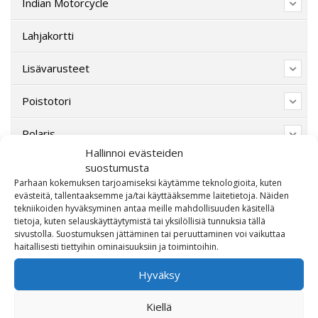
Indian Motorcycle
Lahjakortti
Lisävarusteet
Poistotori
Polaris
Hallinnoi evästeiden
Suzuki
suostumusta
Parhaan kokemuksen tarjoamiseksi käytämme teknologioita, kuten
evästeitä, tallentaaksemme ja/tai käyttääksemme laitetietoja. Näiden
SW-Motech
tekniikoiden hyväksyminen antaa meille mahdollisuuden käsitellä
tietoja, kuten selauskäyttäytymistä tai yksilöllisiä tunnuksia tällä
Varaosat/Sekalaiset
sivustolla. Suostumuksen jättäminen tai peruuttaminen voi vaikuttaa
haitallisesti tiettyihin ominaisuuksiin ja toimintoihin.
Hyväksy
Kiellä