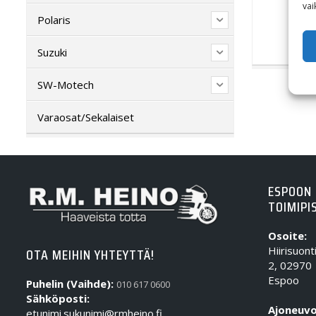
vai
Polaris
Suzuki
SW-Motech
Varaosat/Sekalaiset
ESPOON
TOIMIPI
Osoite:
Hiirisuont
OTA MEIHIN YHTEYTTÄ!
2, 02970
Espoo
Puhelin (Vaihde):
010 617 0600
Sähköposti:
Ajoneuvo
etunimi.sukunimi@rmheino.fi