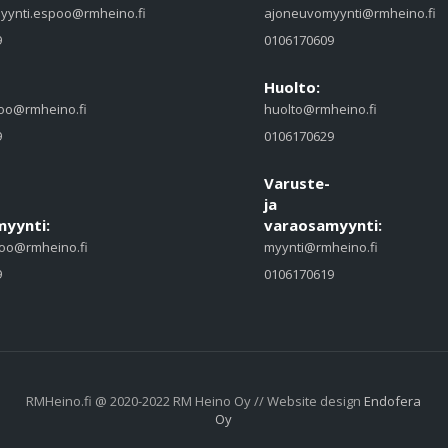
yynti.espoo@rmheino.fi
ajoneuvomyynti@rmheino.fi
9
0106170609
Huolto:
oo@rmheino.fi
huolto@rmheino.fi
9
0106170629
Varuste-
ja
yynti:
varaosamyynti:
oo@rmheino.fi
myynti@rmheino.fi
9
0106170619
RMHeino.fi @ 2020-2022 RM Heino Oy // Website design
Endofera
Oy