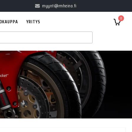
myynti@rmheino.fi
0
OKAUPPA
YRITYS
acket”