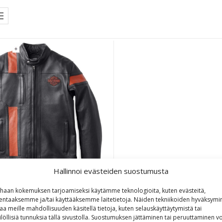
Hallinnoi evästeiden suostumusta
haan kokemuksen tarjoamiseksi käytämme teknologioita, kuten evästeitä,
y-Davidson Men’s Hwy-100
lentaaksemme ja/tai käyttääksemme laitetietoja. Näiden tekniikoiden hyväksymi
aa meille mahdollisuuden käsitellä tietoja, kuten selauskäyttäytymistä tai
erproof Leather Jacket
ilöllisiä tunnuksia tällä sivustolla. Suostumuksen jättäminen tai peruuttaminen vo