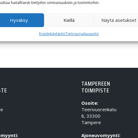
kuttaa haitallisesti tiettyihin ominaisuuksiin ja toimintoihin.
Hintaluokka: 984,67€ - 1 066,12€
984,67
€
–
1 066,12
€
Hyväksy
Kiellä
Näytä asetukset
Evästekäytäntö
Tietosuojalausunto
TAMPEREEN
STE
TOIMIPISTE
Osoite:
ie
Teerivuorenkatu
8, 33300
Tampere
myynti:
Ajoneuvomyynti: