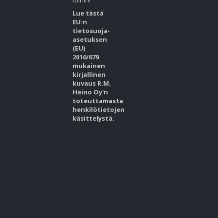
töihin!
Lue tästä
EU:n
tietosuoja-
asetuksen
(EU)
2016/679
mukainen
kirjallinen
kuvaus R.M.
Heino Oy'n
toteuttamasta
henkilötietojen
käsittelystä.