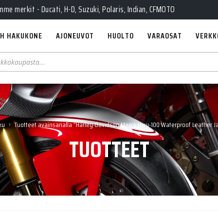
e merkit - Ducati, H-D, Suzuki, Polaris, Indian, CFMOTO
H HAKUKONE
AJONEUVOT
HUOLTO
VARAOSAT
VERKK
›
vu
Tuotteet avainsanalla “Harley-Davidson Men's Hwy-100 Waterproof Leather J
TUOTTEET