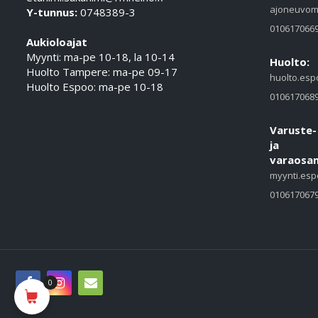
ajoneuvom
Y-tunnus:
0748389-3
010617066
Aukioloajat
Myynti: ma-pe 10-18, la 10-14
Huolto:
Huolto Tampere: ma-pe 09-17
huolto.esp
Huolto Espoo: ma-pe 10-18
010617068
Varuste-
ja
varaosam
myynti.esp
010617067
0