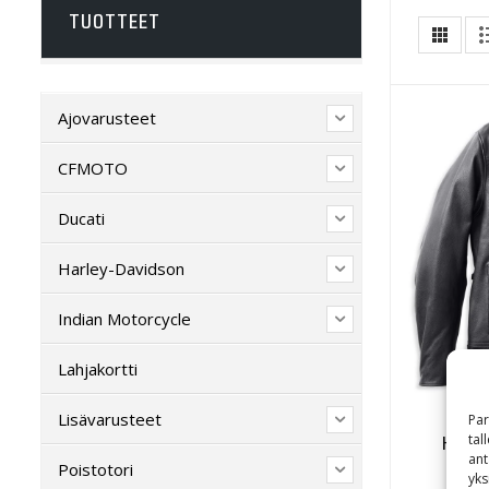
TUOTTEET
Ajovarusteet
CFMOTO
Ducati
Harley-Davidson
Indian Motorcycle
Lahjakortti
Lisävarusteet
Par
Harle
tal
ant
Wat
Poistotori
yks