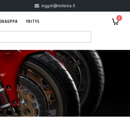
myynti@rmheino.fi
0
OKAUPPA
YRITYS
Cap”