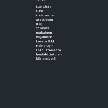
töihin!
Lue tästä
EU:n
tietosuoja-
asetuksen
(EU)
2016/679
mukainen
kirjallinen
kuvaus R.M.
Heino Oy'n
toteuttamasta
henkilötietojen
käsittelystä.