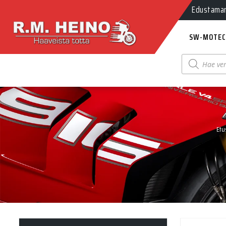
Edustamamm
SW-MOTEC
Products
search
Etu