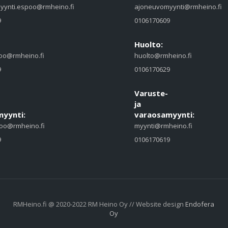
yynti.espoo@rmheino.fi
ajoneuvomyynti@rmheino.fi
9
0106170609
Huolto:
oo@rmheino.fi
huolto@rmheino.fi
9
0106170629
Varuste-
ja
yynti:
varaosamyynti:
oo@rmheino.fi
myynti@rmheino.fi
9
0106170619
RMHeino.fi @ 2020-2022 RM Heino Oy // Website design
Endofera
Oy