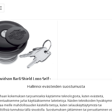
vidson Bar&Shield Logo Self-
Locking Fuel Cap
Hallinnoi evästeiden suostumusta
97,64
€
haan kokemuksen tarjoamiseksi käytämme teknologioita, kuten evästeitä,
lentaaksemme ja/tai käyttääksemme laitetietoja. Näiden tekniikoiden hyväksymi
aa meille mahdollisuuden käsitellä tietoja, kuten selauskäyttäytymistä tai
ilöllisiä tunnuksia tällä sivustolla. Suostumuksen jättäminen tai peruuttaminen vo