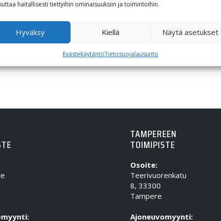
kuttaa haitallisesti tiettyihin ominaisuuksiin ja toimintoihin.
Hyväksy
Kiellä
Näytä asetukset
Evästekäytäntö
Tietosuojalausunto
TAMPEREEN
STE
TOIMIPISTE
Osoite:
ie
Teerivuorenkatu
8, 33300
Tampere
myynti:
Ajoneuvomyynti: