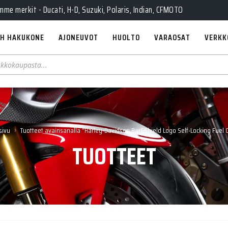
e merkit - Ducati, H-D, Suzuki, Polaris, Indian, CFMOTO
H HAKUKONE
AJONEUVOT
HUOLTO
VARAOSAT
VERKK
›
sivu
Tuotteet avainsanalla “Harley-Davidson Bar&Shield Logo Self-Locking Fuel 
TUOTTEET