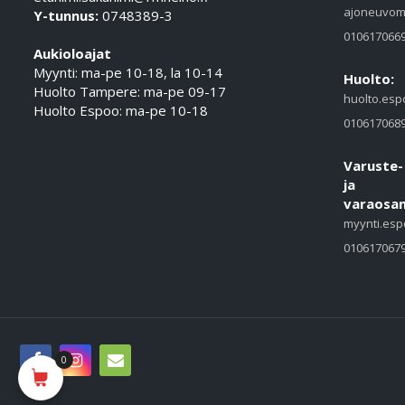
ajoneuvom
Y-tunnus:
0748389-3
010617066
Aukioloajat
Myynti: ma-pe 10-18, la 10-14
Huolto:
Huolto Tampere: ma-pe 09-17
huolto.esp
Huolto Espoo: ma-pe 10-18
010617068
Varuste-
ja
varaosam
myynti.esp
010617067
0