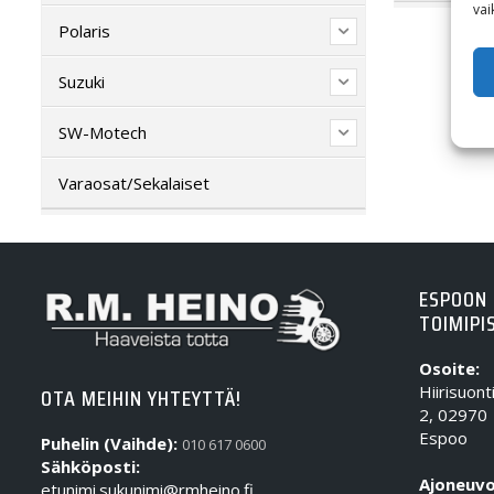
vai
Polaris
Suzuki
SW-Motech
Varaosat/Sekalaiset
ESPOON
TOIMIPI
Osoite:
Hiirisuont
OTA MEIHIN YHTEYTTÄ!
2, 02970
Espoo
Puhelin (Vaihde):
010 617 0600
Sähköposti:
Ajoneuvo
etunimi.sukunimi@rmheino.fi