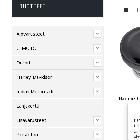
TUOTTEET
Ajovarusteet
CFMOTO
Ducati
Harley-Davidson
Indian Motorcycle
Harley-Da
Lahjakortti
Lisävarusteet
Par
tal
ant
Poistotori
yks