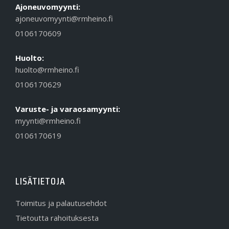
Ajoneuvomyynti:
ajoneuvomyynti@rmheino.fi
0106170609
Huolto:
huolto@rmheino.fi
0106170629
Varuste- ja varaosamyynti:
myynti@rmheino.fi
0106170619
LISÄTIETOJA
Toimitus ja palautusehdot
Tietoutta rahoituksesta