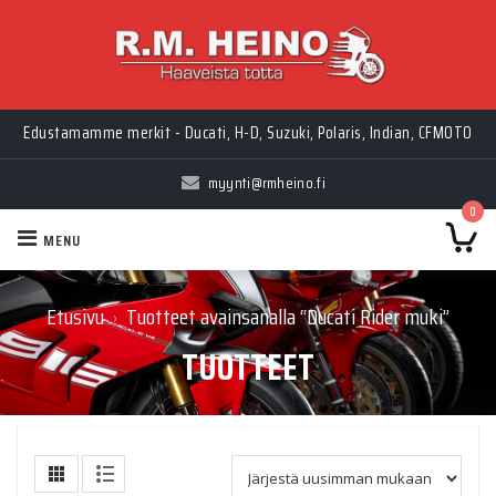
Edustamamme merkit - Ducati, H-D, Suzuki, Polaris, Indian, CFMOTO
myynti@rmheino.fi
0
MENU
Etusivu
Tuotteet avainsanalla “Ducati Rider muki”
›
TUOTTEET