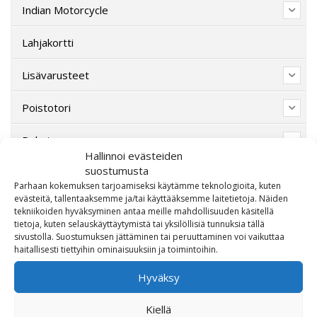
Indian Motorcycle
Lahjakortti
Lisävarusteet
Poistotori
Polaris
Hallinnoi evästeiden
suostumusta
Suzuki
Parhaan kokemuksen tarjoamiseksi käytämme teknologioita, kuten
evästeitä, tallentaaksemme ja/tai käyttääksemme laitetietoja. Näiden
SW-Motech
tekniikoiden hyväksyminen antaa meille mahdollisuuden käsitellä
tietoja, kuten selauskäyttäytymistä tai yksilöllisiä tunnuksia tällä
Varaosat/Sekalaiset
sivustolla. Suostumuksen jättäminen tai peruuttaminen voi vaikuttaa
haitallisesti tiettyihin ominaisuuksiin ja toimintoihin.
Hyväksy
Kiellä