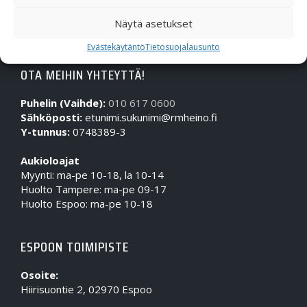
Näytä asetukset
Evästekäytäntö
Tietosuojalausunto
OTA MEIHIN YHTEYTTÄ!
Puhelin (Vaihde):
010 617 0600
Sähköposti:
etunimi.sukunimi@rmheino.fi
Y-tunnus:
0748389-3
Aukioloajat
Myynti: ma-pe 10-18, la 10-14
Huolto Tampere: ma-pe 09-17
Huolto Espoo: ma-pe 10-18
ESPOON TOIMIPISTE
Osoite:
Hiirisuontie 2, 02970 Espoo