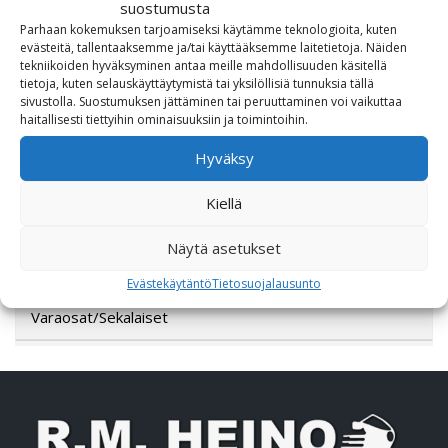
suostumusta
Parhaan kokemuksen tarjoamiseksi käytämme teknologioita, kuten
Lahjakortti
evästeitä, tallentaaksemme ja/tai käyttääksemme laitetietoja. Näiden
tekniikoiden hyväksyminen antaa meille mahdollisuuden käsitellä
tietoja, kuten selauskäyttäytymistä tai yksilöllisiä tunnuksia tällä
Lisävarusteet
sivustolla. Suostumuksen jättäminen tai peruuttaminen voi vaikuttaa
haitallisesti tiettyihin ominaisuuksiin ja toimintoihin.
Poistotori
Hyväksy
Polaris
Kiellä
Suzuki
Näytä asetukset
SW-Motech
Evästekäytäntö
Tietosuojalausunto
Varaosat/Sekalaiset