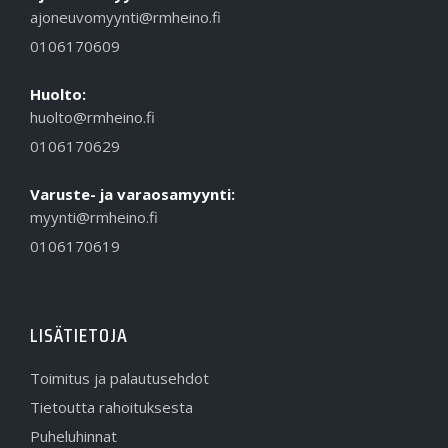
ajoneuvomyynti@rmheino.fi
0106170609
Huolto:
huolto@rmheino.fi
0106170629
Varuste- ja varaosamyynti:
myynti@rmheino.fi
0106170619
LISÄTIETOJA
Toimitus ja palautusehdot
Tietoutta rahoituksesta
Puheluhinnat