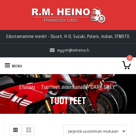
Edustamamme merkit - Ducati, H-D, Suzuki, Polaris, Indian, CFMOTO
myynti@rmheino.fi
0
MENU
Etusivu
Tuotteet avainsanalla “DARK GREY”
›
TUOTTEET