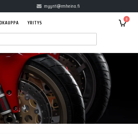
myynti@rmheino.fi
0
OKAUPPA
YRITYS