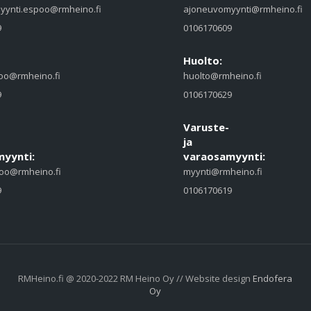
yynti.espoo@rmheino.fi
ajoneuvomyynti@rmheino.fi
9
0106170609
Huolto:
oo@rmheino.fi
huolto@rmheino.fi
9
0106170629
Varuste-
ja
yynti:
varaosamyynti:
oo@rmheino.fi
myynti@rmheino.fi
9
0106170619
RMHeino.fi @ 2020-2022 RM Heino Oy // Website design
Endofera
Oy