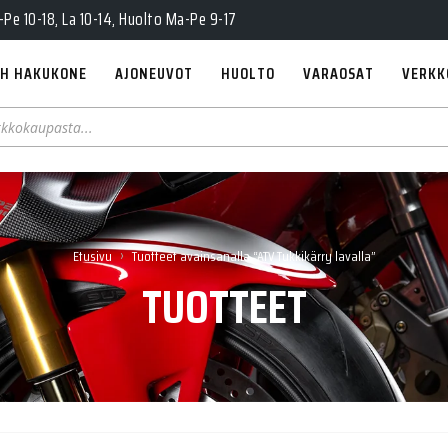
Pe 10-18, La 10-14, Huolto Ma-Pe 9-17
H HAKUKONE
AJONEUVOT
HUOLTO
VARAOSAT
VERKK
›
Etusivu
Tuotteet avainsanalla “ATV Tukkikärry lavalla”
TUOTTEET