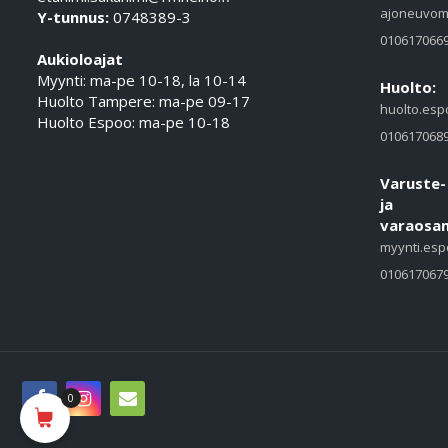
ajoneuvom
Y-tunnus:
0748389-3
010617066
Aukioloajat
Myynti: ma-pe 10-18, la 10-14
Huolto:
Huolto Tampere: ma-pe 09-17
huolto.esp
Huolto Espoo: ma-pe 10-18
010617068
Varuste-
ja
varaosam
myynti.esp
010617067
0