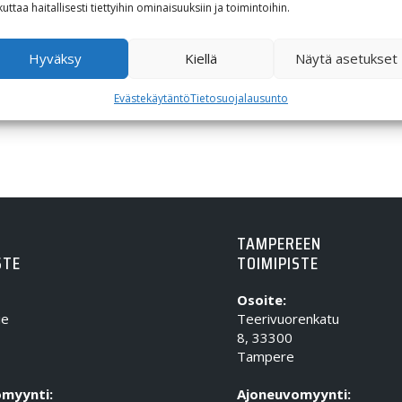
1 499,00
€
kuttaa haitallisesti tiettyihin ominaisuuksiin ja toimintoihin.
Hyväksy
Kiellä
Näytä asetukset
Evästekäytäntö
Tietosuojalausunto
TAMPEREEN
STE
TOIMIPISTE
Osoite:
ie
Teerivuorenkatu
8, 33300
Tampere
myynti:
Ajoneuvomyynti: