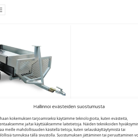
Hallinnoi evästeiden suostumusta
haan kokemuksen tarjoamiseksi käytämme teknologioita, kuten evästeitä,
lentaaksemme ja/tai käyttääksemme laitetietoja. Näiden tekniikoiden hyväksymi
V TUKKIKÄRRY LAVALLA
aa meille mahdollisuuden käsitellä tietoja, kuten selauskäyttäytymistä tai
ilöllisiä tunnuksia tällä sivustolla. Suostumuksen jättäminen tai peruuttaminen vo