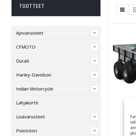
TUOTTEET
Ajovarusteet
CFMOTO
Ducati
Harley-Davidson
Indian Motorcycle
Lahjakortti
Lisävarusteet
Par
tal
AT
ant
Poistotori
yks