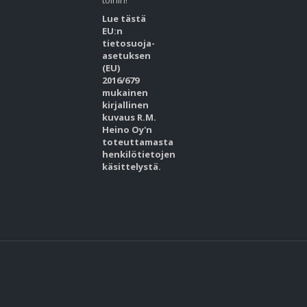
töihin!
Lue tästä
EU:n
tietosuoja-
asetuksen
(EU)
2016/679
mukainen
kirjallinen
kuvaus R.M.
Heino Oy'n
toteuttamasta
henkilötietojen
käsittelystä.