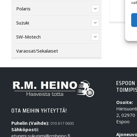
vai
Polaris
Suzuki
SW-Motech
Varaosat/Sekalaiset
ESPOON
TOIMIPI
Osoite:
Hiirisuont
OTA MEIHIN YHTEYTTÄ!
2, 02970
Espoo
Puhelin (Vaihde):
010 617 0600
Sähköposti:
Ajoneuvo
etunimi.sukunimi@rmheino.fi