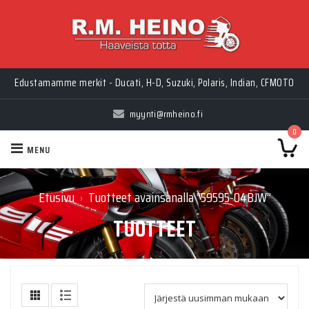
Edustamamme merkit - Ducati, H-D, Suzuki, Polaris, Indian, CFMOTO
myynti@rmheino.fi
0
MENU
Etusivu
Tuotteet avainsanalla “59595-04BJW”
›
TUOTTEET