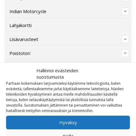
Indian Motorcycle
Lahjakortti
Lisävarusteet
Poistotori
Polaris
Hallinnoi evästeiden
suostumusta
Suzuki
Parhaan kokemuksen tarjoamiseksi käytämme teknologioita, kuten
evästeitä, tallentaaksemme ja/tai käyttääksemme laitetietoja. Näiden
tekniikoiden hyväksyminen antaa meille mahdollisuuden käsitellä
SW-Motech
tietoja, kuten selauskäyttäytymistä tai yksilöllisiä tunnuksia tällä
sivustolla. Suostumuksen jättäminen tai peruuttaminen voi vaikuttaa
Varaosat/Sekalaiset
haitallisesti tiettyihin ominaisuuksiin ja toimintoihin.
Hyväksy