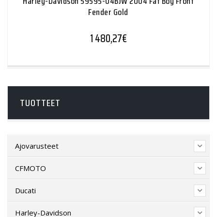
Harley-Davidson 59595-04BJW 2004 Fat Boy Front
Fender Gold
1 480,27
€
TUOTTEET
Ajovarusteet
CFMOTO
Ducati
Harley-Davidson