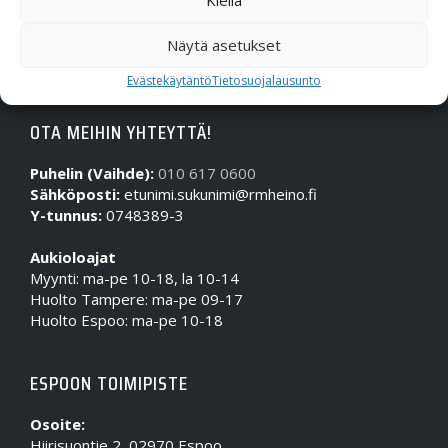
Kiellä
Näytä asetukset
Evästekäytäntö
Tietosuojalausunto
OTA MEIHIN YHTEYTTÄ!
Puhelin (Vaihde):
010 617 0600
Sähköposti:
etunimi.sukunimi@rmheino.fi
Y-tunnus:
0748389-3
Aukioloajat
Myynti: ma-pe 10-18, la 10-14
Huolto Tampere: ma-pe 09-17
Huolto Espoo: ma-pe 10-18
ESPOON TOIMIPISTE
Osoite:
Hiirisuontie 2, 02970 Espoo