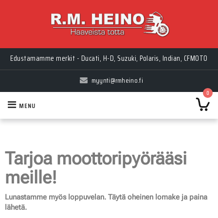
Edustamamme merkit - Ducati, H-D, Suzuki, Polaris, Indian, CFMOTO
myynti@rmheino.fi
0
MENU
Tarjoa moottoripyörääsi
meille!
Lunastamme myös loppuvelan. Täytä oheinen lomake ja paina
lähetä.