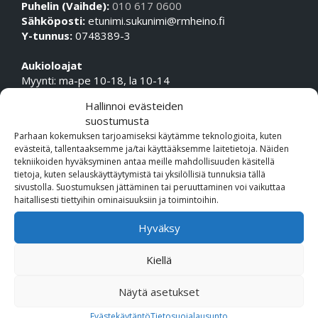
Puhelin (Vaihde):
010 617 0600
Sähköposti:
etunimi.sukunimi@rmheino.fi
Y-tunnus:
0748389-3
Aukioloajat
Myynti: ma-pe 10-18, la 10-14
Huolto Tampere: ma-pe 09-17
Hallinnoi evästeiden
Huolto Espoo: ma-pe 10-18
suostumusta
Parhaan kokemuksen tarjoamiseksi käytämme teknologioita, kuten
evästeitä, tallentaaksemme ja/tai käyttääksemme laitetietoja. Näiden
ESPOON TOIMIPISTE
tekniikoiden hyväksyminen antaa meille mahdollisuuden käsitellä
tietoja, kuten selauskäyttäytymistä tai yksilöllisiä tunnuksia tällä
Osoite:
sivustolla. Suostumuksen jättäminen tai peruuttaminen voi vaikuttaa
Hiirisuontie 2, 02970 Espoo
haitallisesti tiettyihin ominaisuuksiin ja toimintoihin.
Hyväksy
Ajoneuvomyynti:
ajoneuvomyynti.espoo@rmheino.fi
Kiellä
0106170669
Näytä asetukset
Huolto:
huolto.espoo@rmheino.fi
Evästekäytäntö
Tietosuojalausunto