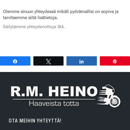
Olemme sinuun yhteydessä mikäli pyörämallisi on sopiva ja
tarvitsemme siitä lisätietoja.
Säilytämme yhteydenottoja 3kk.
Share
Tweet
Share
Pin
OTA MEIHIN YHTEYTTÄ!