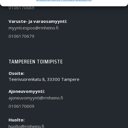
0106170689
Varuste- ja varaosamyynti:
myynti.espoo@rmheino.fi
0106170679
TAMPEREEN TOIMIPISTE
Osoite:
Teerivuorenkatu 8, 33300 Tampere
Ajoneuvomyynti:
ajoneuvomyynti@rmheino.fi
0106170609
Huolto:
huolto@rmheino.fi