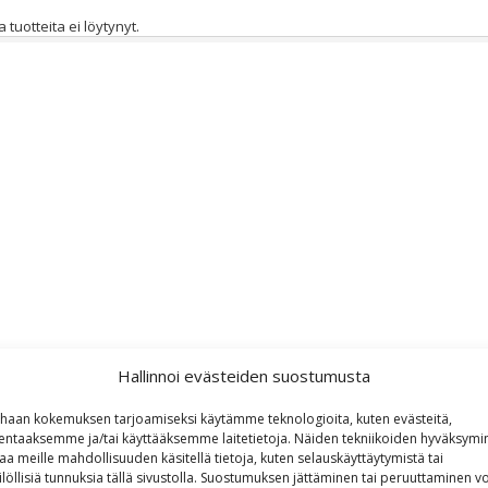
a tuotteita ei löytynyt.
Hallinnoi evästeiden suostumusta
haan kokemuksen tarjoamiseksi käytämme teknologioita, kuten evästeitä,
lentaaksemme ja/tai käyttääksemme laitetietoja. Näiden tekniikoiden hyväksymi
aa meille mahdollisuuden käsitellä tietoja, kuten selauskäyttäytymistä tai
ilöllisiä tunnuksia tällä sivustolla. Suostumuksen jättäminen tai peruuttaminen vo