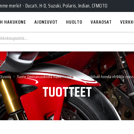
e merkit - Ducati, H-D, Suzuki, Polaris, Indian, CFMOTO
H HAKUKONE
AJONEUVOT
HUOLTO
VARAOSAT
VERKK
›
›
Etusivu
Tuote Ominaisuuksilla haku
sw-motech keskituki honda vfr800x cross
TUOTTEET