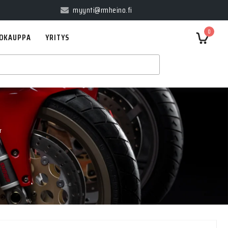
myynti@rmheino.fi
0
OKAUPPA
YRITYS
r