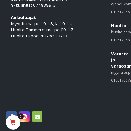
ajoneuvom
Y-tunnus:
0748389-3
010617066
Aukioloajat
Myynti: ma-pe 10-18, la 10-14
Huolto:
Huolto Tampere: ma-pe 09-17
huolto.esp
Huolto Espoo: ma-pe 10-18
010617068
Varuste-
ja
varaosam
myynti.esp
010617067
0