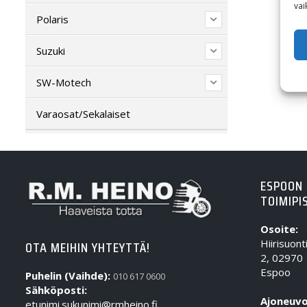
vai
Polaris
Suzuki
SW-Motech
Varaosat/Sekalaiset
ESPOON
TOIMIPI
Osoite:
Hiirisuont
OTA MEIHIN YHTEYTTÄ!
2, 02970
Espoo
Puhelin (Vaihde):
010 617 0600
Sähköposti:
Ajoneuvo
etunimi.sukunimi@rmheino.fi