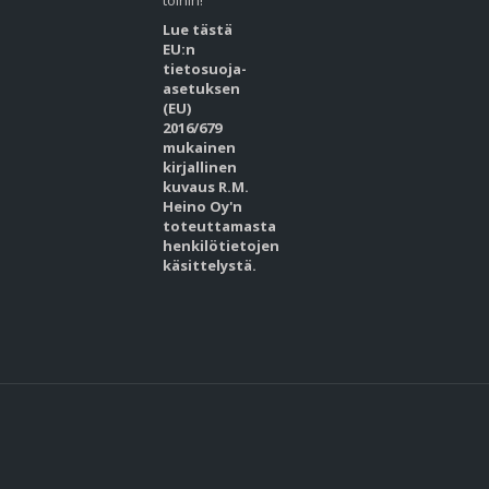
töihin!
Lue tästä
EU:n
tietosuoja-
asetuksen
(EU)
2016/679
mukainen
kirjallinen
kuvaus R.M.
Heino Oy'n
toteuttamasta
henkilötietojen
käsittelystä.