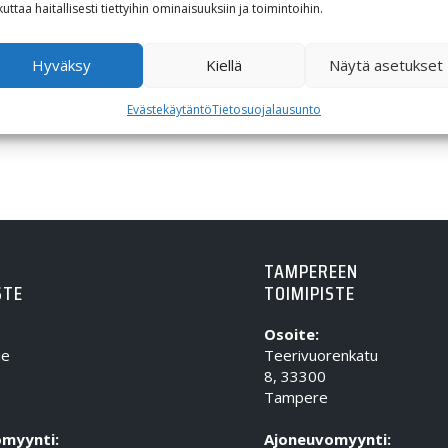
kuttaa haitallisesti tiettyihin ominaisuuksiin ja toimintoihin.
Hyväksy
Kiellä
Näytä asetukset
Evästekäytäntö
Tietosuojalausunto
TAMPEREEN
STE
TOIMIPISTE
Osoite:
ie
Teerivuorenkatu
8, 33300
Tampere
myynti:
Ajoneuvomyynti: