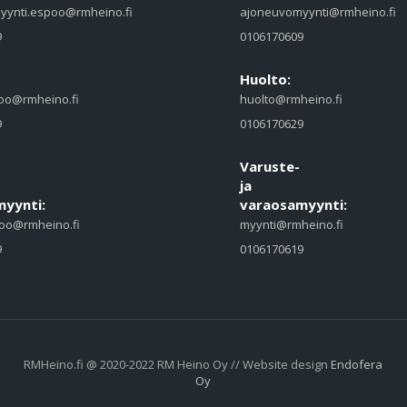
yynti.espoo@rmheino.fi
ajoneuvomyynti@rmheino.fi
9
0106170609
Huolto:
oo@rmheino.fi
huolto@rmheino.fi
9
0106170629
Varuste-
ja
yynti:
varaosamyynti:
oo@rmheino.fi
myynti@rmheino.fi
9
0106170619
RMHeino.fi @ 2020-2022 RM Heino Oy // Website design
Endofera
Oy