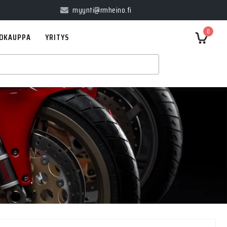
myynti@rmheino.fi
0
OKAUPPA
YRITYS