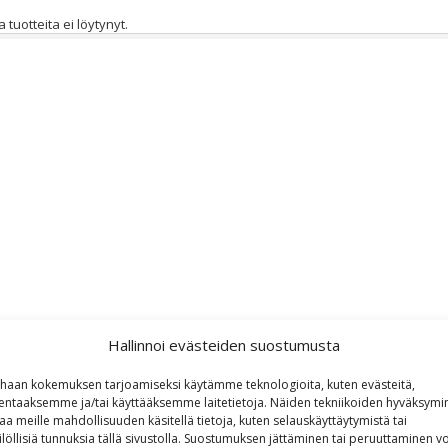
a tuotteita ei löytynyt.
Hallinnoi evästeiden suostumusta
haan kokemuksen tarjoamiseksi käytämme teknologioita, kuten evästeitä,
lentaaksemme ja/tai käyttääksemme laitetietoja. Näiden tekniikoiden hyväksymi
aa meille mahdollisuuden käsitellä tietoja, kuten selauskäyttäytymistä tai
ilöllisiä tunnuksia tällä sivustolla. Suostumuksen jättäminen tai peruuttaminen vo