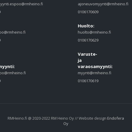
yynti.espoo@rmheino.fi
ajoneuvomyynti@rmheino.fi
9
0106170609
Huolto:
oo@rmheino.fi
huolto@rmheino.fi
9
0106170629
Varuste-
ja
yynti:
varaosamyynti:
oo@rmheino.fi
myynti@rmheino.fi
9
0106170619
RMHeino.fi @ 2020-2022 RM Heino Oy // Website design
Endofera
Oy