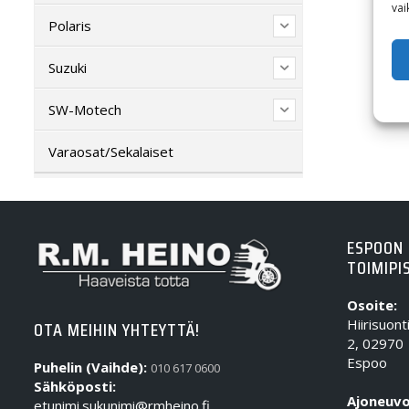
vai
Polaris
Suzuki
SW-Motech
Varaosat/Sekalaiset
ESPOON
TOIMIPI
Osoite:
Hiirisuont
OTA MEIHIN YHTEYTTÄ!
2, 02970
Espoo
Puhelin (Vaihde):
010 617 0600
Sähköposti:
Ajoneuvo
etunimi.sukunimi@rmheino.fi