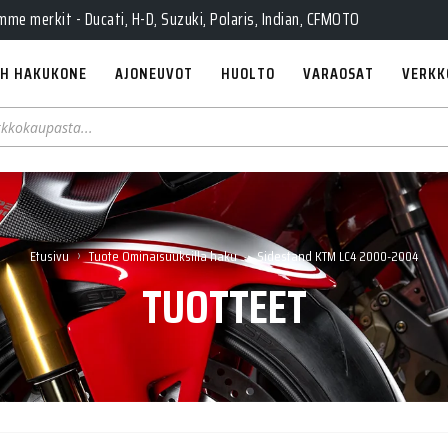
e merkit - Ducati, H-D, Suzuki, Polaris, Indian, CFMOTO
H HAKUKONE
AJONEUVOT
HUOLTO
VARAOSAT
VERKK
›
›
Etusivu
Tuote Ominaisuuksilla haku
Sidestand KTM LC4 2000-2004
TUOTTEET