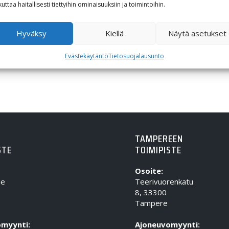
kuttaa haitallisesti tiettyihin ominaisuuksiin ja toimintoihin.
Hyväksy
Kiellä
Näytä asetukset
Evästekäytäntö
Tietosuojalausunto
TAMPEREEN
STE
TOIMIPISTE
Osoite:
ie
Teerivuorenkatu
8, 33300
Tampere
myynti:
Ajoneuvomyynti: