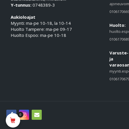
ajoneuvom
Y-tunnus:
0748389-3
010617066
Aukioloajat
Myynti: ma-pe 10-18, la 10-14
Huolto:
Huolto Tampere: ma-pe 09-17
huolto.esp
Huolto Espoo: ma-pe 10-18
010617068
Varuste-
ja
varaosam
myynti.esp
010617067
0