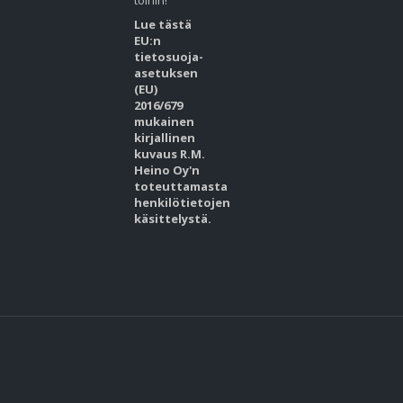
töihin!
Lue tästä
EU:n
tietosuoja-
asetuksen
(EU)
2016/679
mukainen
kirjallinen
kuvaus R.M.
Heino Oy'n
toteuttamasta
henkilötietojen
käsittelystä.