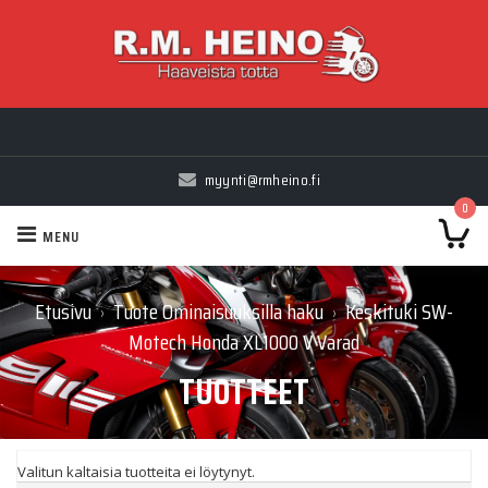
Myynti Ma-Pe 10-18, La 10-14, Huolto Ma-Pe 9-17
Edustamamme merkit - Ducati, H-D, Suzuki, Polaris, Indian, CFMOTO
myynti@rmheino.fi
0
MENU
Etusivu
Tuote Ominaisuuksilla haku
Keskituki SW-
›
›
Motech Honda XL1000 V Varad
TUOTTEET
Valitun kaltaisia tuotteita ei löytynyt.