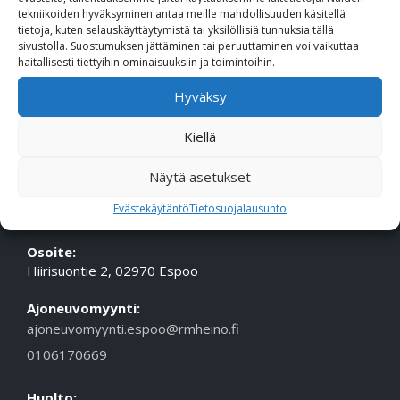
tekniikoiden hyväksyminen antaa meille mahdollisuuden käsitellä
Puhelin (Vaihde):
010 617 0600
tietoja, kuten selauskäyttäytymistä tai yksilöllisiä tunnuksia tällä
Sähköposti:
etunimi.sukunimi@rmheino.fi
sivustolla. Suostumuksen jättäminen tai peruuttaminen voi vaikuttaa
haitallisesti tiettyihin ominaisuuksiin ja toimintoihin.
Y-tunnus:
0748389-3
Hyväksy
Aukioloajat
Myynti: ma-pe 10-18, la 10-14
Kiellä
Huolto Tampere: ma-pe 09-17
Huolto Espoo: ma-pe 10-18
Näytä asetukset
Evästekäytäntö
Tietosuojalausunto
ESPOON TOIMIPISTE
Osoite:
Hiirisuontie 2, 02970 Espoo
Ajoneuvomyynti:
ajoneuvomyynti.espoo@rmheino.fi
0106170669
Huolto: