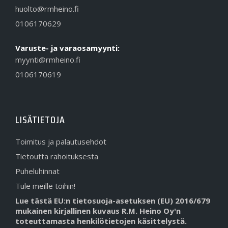
huolto@rmheino.fi
0106170629
Varuste- ja varaosamyynti:
myynti@rmheino.fi
0106170619
LISÄTIETOJA
Toimitus ja palautusehdot
Tietoutta rahoituksesta
Puheluhinnat
Tule meille töihin!
Lue tästä EU:n tietosuoja-asetuksen (EU) 2016/679
mukainen kirjallinen kuvaus R.M. Heino Oy'n
toteuttamasta henkilötietojen käsittelystä.