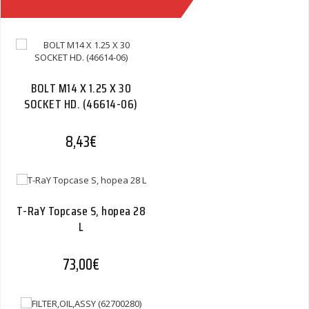
(43100045)
Quantity
BOLT M14 X 1.25 X 30
SOCKET HD. (46614-06)
8,43
€
T-RaY Topcase S, hopea 28
L
73,00
€