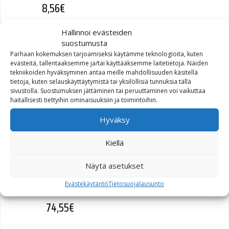
8,56
€
Hallinnoi evästeiden
suostumusta
Parhaan kokemuksen tarjoamiseksi käytämme teknologioita, kuten
evästeitä, tallentaaksemme ja/tai käyttääksemme laitetietoja. Näiden
TERMINAL PIN, #16-20
tekniikoiden hyväksyminen antaa meille mahdollisuuden käsitellä
AWG (72169-07)
tietoja, kuten selauskäyttäytymistä tai yksilöllisiä tunnuksia tällä
sivustolla. Suostumuksen jättäminen tai peruuttaminen voi vaikuttaa
haitallisesti tiettyihin ominaisuuksiin ja toimintoihin.
1,12
€
Hyväksy
Kiellä
Näytä asetukset
GASKET,PRIMARY COVER |
primary cover (34901-07)
Evästekäytäntö
Tietosuojalausunto
74,55
€