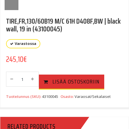
TIRE,FR,130/60B19 M/C 61H D408F,BW | black
wall, 19 in (43100045)
Varastossa
245,10
€
TIRE,FR,130/60B19
LISÄÄ OSTOSKORIIN
M/C
61H
D408F,BW
Tuotetunnus (SKU):
43100045
Osasto:
Varaosat/Sekalaiset
|
Black
Wall,
19
RELATED PRODUCTS
In