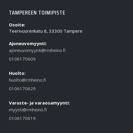
TAMPEREEN TOIMIPISTE
Osoite:
Teerivuorenkatu 8, 33300 Tampere
Ajoneuvomyynti:
ajoneuvomyynti@rmheino.fi
0106170609
Huolto:
huolto@rmheino.fi
0106170629
Varuste- ja varaosamyynti:
myynti@rmheino.fi
0106170619