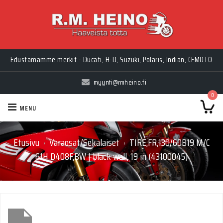
Edustamamme merkit - Ducati, H-D, Suzuki, Polaris, Indian, CFMOTO
myynti@rmheino.fi
0
MENU
Etusivu
Varaosat/Sekalaiset
TIRE,FR,130/60B19 M/C
›
›
61H D408F,BW | black wall, 19 in (43100045)