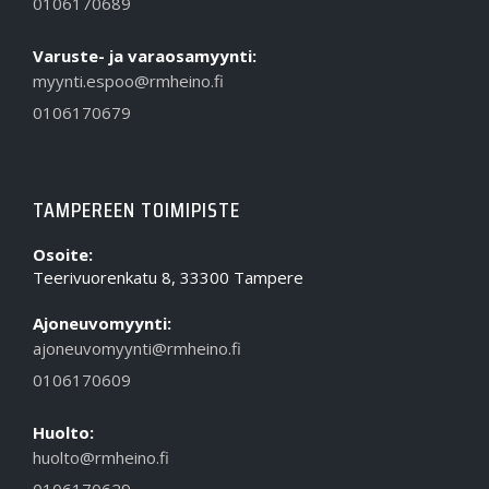
0106170689
Varuste- ja varaosamyynti:
myynti.espoo@rmheino.fi
0106170679
TAMPEREEN TOIMIPISTE
Osoite:
Teerivuorenkatu 8, 33300 Tampere
Ajoneuvomyynti:
ajoneuvomyynti@rmheino.fi
0106170609
Huolto:
huolto@rmheino.fi
0106170629