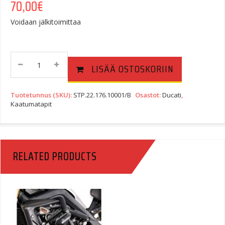
70,00
€
Voidaan jälkitoimittaa
Etuhaarukan
LISÄÄ OSTOSKORIIN
Kaatumasuoja
Ducati,
Multistrada
Tuotetunnus (SKU):
STP.22.176.10001/B
Osastot:
Ducati
,
/
Kaatumatapit
DesertX
Quantity
RELATED PRODUCTS