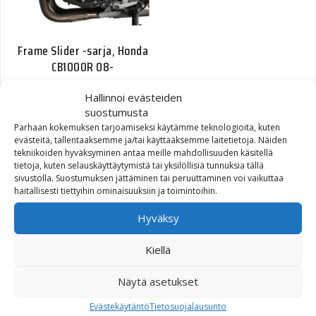
Frame Slider -sarja, Honda
CB1000R 08-
Hallinnoi evästeiden
115,00
€
suostumusta
Parhaan kokemuksen tarjoamiseksi käytämme teknologioita, kuten
evästeitä, tallentaaksemme ja/tai käyttääksemme laitetietoja. Näiden
tekniikoiden hyväksyminen antaa meille mahdollisuuden käsitellä
tietoja, kuten selauskäyttäytymistä tai yksilöllisiä tunnuksia tällä
sivustolla. Suostumuksen jättäminen tai peruuttaminen voi vaikuttaa
haitallisesti tiettyihin ominaisuuksiin ja toimintoihin.
Hyväksy
Frame Slider -sarja, Honda
Kiellä
CBR1000RR 08-
Näytä asetukset
101,20
€
Evästekäytäntö
Tietosuojalausunto