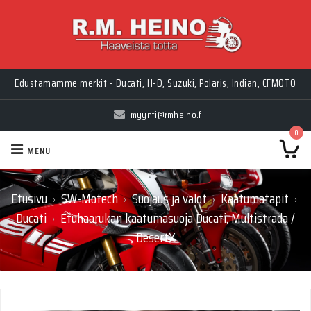
Edustamamme merkit - Ducati, H-D, Suzuki, Polaris, Indian, CFMOTO
myynti@rmheino.fi
0
MENU
Etusivu
SW-Motech
Suojaus ja valot
Kaatumatapit
›
›
›
›
Ducati
Etuhaarukan kaatumasuoja Ducati, Multistrada /
›
DesertX