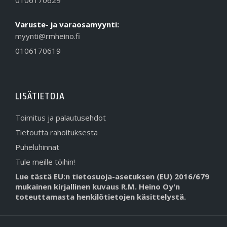
Varuste- ja varaosamyynti:
myynti@rmheino.fi
0106170619
LISÄTIETOJA
Toimitus ja palautusehdot
Tietoutta rahoituksesta
Puheluhinnat
Tule meille töihin!
Lue tästä EU:n tietosuoja-asetuksen (EU) 2016/679
mukainen kirjallinen kuvaus R.M. Heino Oy'n
toteuttamasta henkilötietojen käsittelystä.