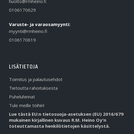
huolto@rmheino.fi
0106170629
Varuste- ja varaosamyynti:
myynti@rmheino.fi
0106170619
LISÄTIETOJA
Toimitus ja palautusehdot
Tietoutta rahoituksesta
Puheluhinnat
Tule meille töihin!
Lue tästä EU:n tietosuoja-asetuksen (EU) 2016/679
mukainen kirjallinen kuvaus R.M. Heino Oy'n
toteuttamasta henkilötietojen käsittelystä.