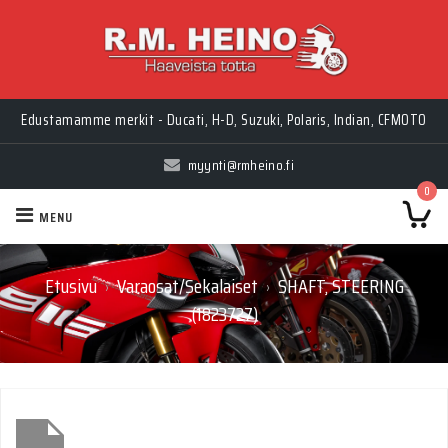
Edustamamme merkit - Ducati, H-D, Suzuki, Polaris, Indian, CFMOTO
myynti@rmheino.fi
0
MENU
Etusivu
Varaosat/Sekalaiset
SHAFT, STEERING
›
›
(1823727)