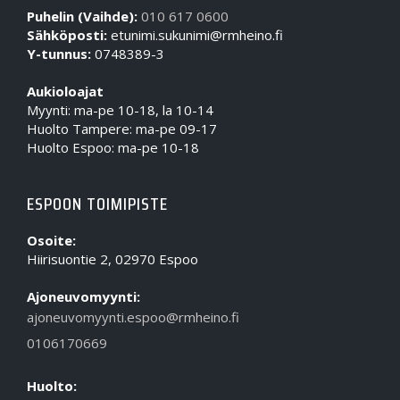
Puhelin (Vaihde):
010 617 0600
Sähköposti:
etunimi.sukunimi@rmheino.fi
Y-tunnus:
0748389-3
Aukioloajat
Myynti: ma-pe 10-18, la 10-14
Huolto Tampere: ma-pe 09-17
Huolto Espoo: ma-pe 10-18
ESPOON TOIMIPISTE
Osoite:
Hiirisuontie 2, 02970 Espoo
Ajoneuvomyynti:
ajoneuvomyynti.espoo@rmheino.fi
0106170669
Huolto: