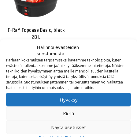
T-RaY Topcase Basic, black
28 L
Hallinnoi evästeiden
52,04
€
suostumusta
Parhaan kokemuksen tarjoamiseksi käytämme teknologioita, kuten
evästeitä, tallentaaksemme ja/tai käyttääksemme laitetietoja. Näiden
tekniikoiden hyväksyminen antaa meille mahdollisuuden käsitellä
tietoja, kuten selauskäyttäytymistä tai yksilöllisiä tunnuksia tällä
sivustolla. Suostumuksen jättäminen tai peruuttaminen voi vaikuttaa
haitallisesti tiettyihin ominaisuuksiin ja toimintoihin.
SCREW 1/4-20 X 5/8
Hyväksy
BUTTON HEAD SEMS TORX
T-27, WITH LOCKPATCH
Kiellä
(ZINC) (10200422)
Näytä asetukset
0,99
€