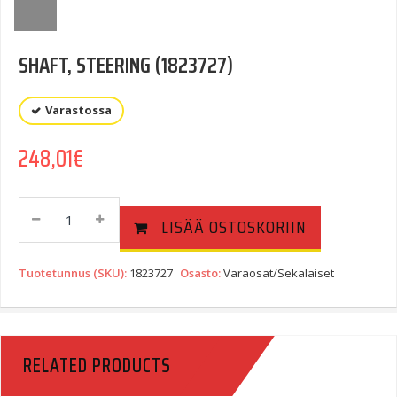
SHAFT, STEERING (1823727)
Varastossa
248,01
€
SHAFT,
LISÄÄ OSTOSKORIIN
STEERING
(1823727)
Quantity
Tuotetunnus (SKU):
1823727
Osasto:
Varaosat/Sekalaiset
RELATED PRODUCTS