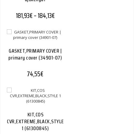
Hintaluokka: 181,93€ - 184,13€
181,93
€
–
184,13
€
GASKET,PRIMARY COVER |
primary cover (34901-07)
74,55
€
KIT,COS
CVR,EXTREME,BLACK,STYLE
1 (61300845)