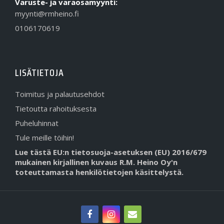
Varuste- ja varaosamyynti:
myynti@rmheino.fi
0106170619
LISÄTIETOJA
Toimitus ja palautusehdot
Tietoutta rahoituksesta
Puheluhinnat
Tule meille töihin!
Lue tästä EU:n tietosuoja-asetuksen (EU) 2016/679
mukainen kirjallinen kuvaus R.M. Heino Oy'n
toteuttamasta henkilötietojen käsittelystä.