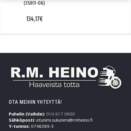
(35811-06)
134,17
€
OTA MEIHIN YHTEYTTÄ!
Puhelin (Vaihde):
010 617 0600
Sähköposti:
etunimi.sukunimi@rmheino.fi
Y-tunnus:
0748389-3