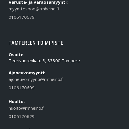
Varuste- ja varaosamyynti:
myynti.espoo@rmheino.fi
0106170679
TAMPEREEN TOIMIPISTE
Osoite:
Teerivuorenkatu 8, 33300 Tampere
Ajoneuvomyynti:
ajoneuvomyynti@rmheino.fi
0106170609
Huolto:
huolto@rmheino.fi
0106170629