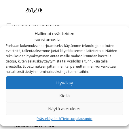
261,27
€
Hallinnoi evästeiden
suostumusta
Parhaan kokemuksen tarjoamiseksi käytämme teknologioita, kuten
SCREW 1/4-20 X 5/8
evästeitä, tallentaaksemme ja/tai käyttääksemme laitetietoja. Näiden
BUTTON HEAD SEMS TORX
tekniikoiden hyväksyminen antaa meille mahdollisuuden käsitellä
T-27, WITH LOCKPATCH
tietoja, kuten selauskäyttäytymistä tai yksilöllisiä tunnuksia tällä
sivustolla. Suostumuksen jättäminen tai peruuttaminen voi vaikuttaa
(ZINC) (10200422)
haitallisesti tiettyihin ominaisuuksiin ja toimintoihin.
Hyväksy
0,99
€
Kiellä
Näytä asetukset
GEAR, COUNTERSHAFT, 3RD
Evästekäytäntö
Tietosuojalausunto
| countershaft-third