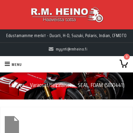
Edustamamme merkit - Ducati, H-D, Suzuki, Polaris, Indian, CFMOTO
myynti@rmheino.fi
0
MENU
Etusivu
Varaosat/Sekalaiset
SEAL, FOAM (5810441)
›
›