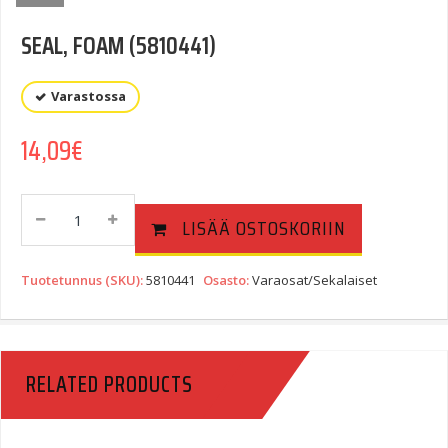
SEAL, FOAM (5810441)
Varastossa
14,09
€
SEAL,
LISÄÄ OSTOSKORIIN
FOAM
(5810441)
Quantity
Tuotetunnus (SKU):
5810441
Osasto:
Varaosat/Sekalaiset
RELATED PRODUCTS