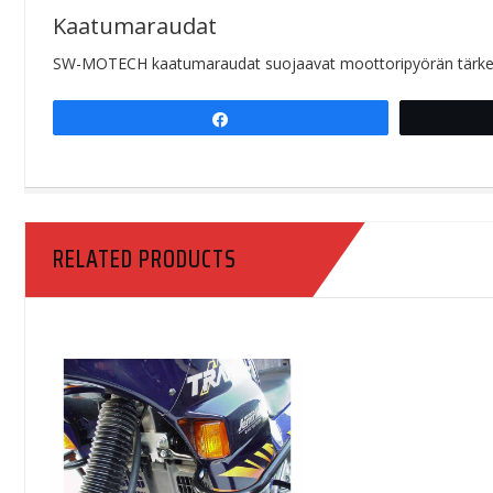
Kaatumaraudat
SW-MOTECH kaatumaraudat suojaavat moottoripyörän tärkeät o
Share
RELATED PRODUCTS