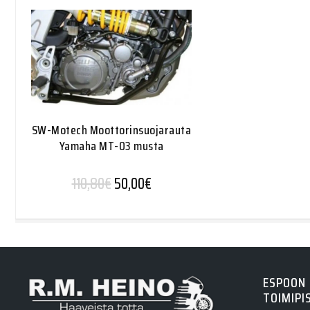
SW-Motech Moottorinsuojarauta
Yamaha MT-03 musta
Alkuperäinen hinta oli: 110,80€.
Nykyinen hinta on: 50,00€.
110,80
€
50,00
€
ESPOON
TOIMIPI