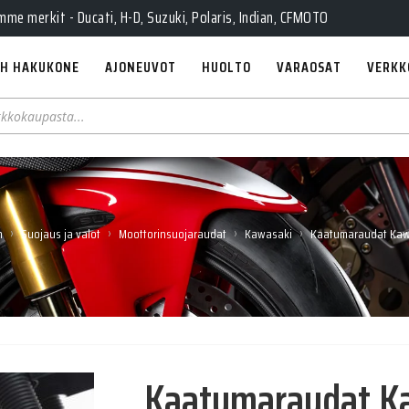
e merkit - Ducati, H-D, Suzuki, Polaris, Indian, CFMOTO
H HAKUKONE
AJONEUVOT
HUOLTO
VARAOSAT
VERKK
›
›
›
›
h
Suojaus ja valot
Moottorinsuojaraudat
Kawasaki
Kaatumaraudat Kawa
Kaatumaraudat Ka