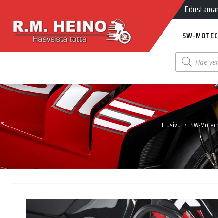
Edustamamm
SW-MOTEC
Products
search
›
Etusivu
SW-Motec