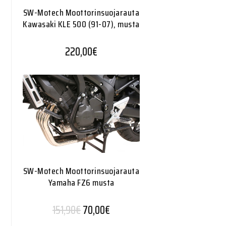
SW-Motech Moottorinsuojarauta
Kawasaki KLE 500 (91-07), musta
220,00
€
SW-Motech Moottorinsuojarauta
Yamaha FZ6 musta
Alkuperäinen hinta oli: 151,90€.
Nykyinen hinta on: 70,00€.
151,90
€
70,00
€