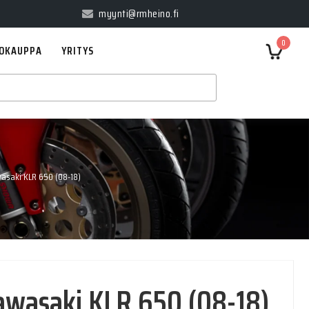
myynti@rmheino.fi
0
OKAUPPA
YRITYS
saki KLR 650 (08-18)
wasaki KLR 650 (08-18)