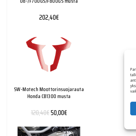
08-/F700GS/F800GS musta
202,40
€
Par
tal
ant
yks
SW-Motech Moottorinsuojarauta
vai
Honda CB1300 musta
Alkuperäinen hinta oli: 120,40€.
Nykyinen hinta on: 50,00€.
120,40
€
50,00
€