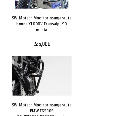
SW-Motech Moottorinsuojarauta
Honda XL600V Transalp -99
musta
225,00
€
SW-Motech Moottorinsuojarauta
BMW F650GS