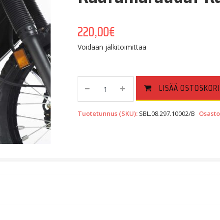
220,00
€
Voidaan jälkitoimittaa
Kaatumaraudat
LISÄÄ OSTOSKORI
Kawasaki
KLR
Tuotetunnus (SKU):
SBL.08.297.10002/B
Osasto
650
(08-
18)
Quantity