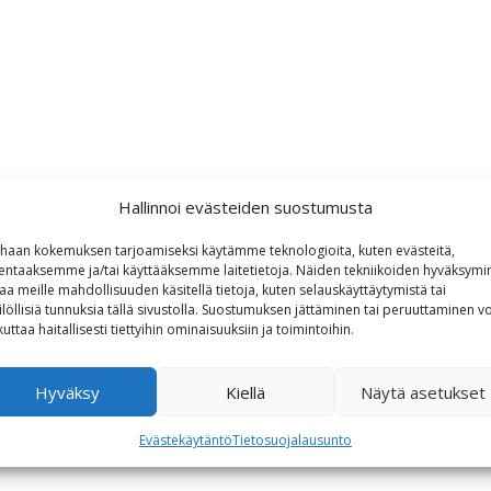
Hallinnoi evästeiden suostumusta
haan kokemuksen tarjoamiseksi käytämme teknologioita, kuten evästeitä,
lentaaksemme ja/tai käyttääksemme laitetietoja. Näiden tekniikoiden hyväksymi
aa meille mahdollisuuden käsitellä tietoja, kuten selauskäyttäytymistä tai
ilöllisiä tunnuksia tällä sivustolla. Suostumuksen jättäminen tai peruuttaminen vo
kuttaa haitallisesti tiettyihin ominaisuuksiin ja toimintoihin.
Hyväksy
Kiellä
Näytä asetukset
Evästekäytäntö
Tietosuojalausunto