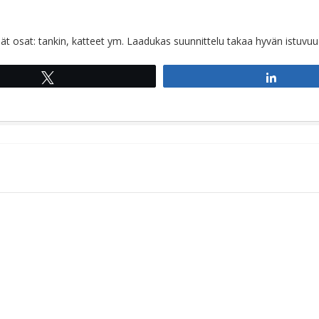
sat: tankin, katteet ym. Laadukas suunnittelu takaa hyvän istuvuud
Tweet
Share