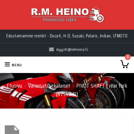
Edustamamme merkit - Ducati, H-D, Suzuki, Polaris, Indian, CFMOTO
myynti@rmheino.fi
0
MENU
Etusivu
Varaosat/Sekalaiset
PIVOT SHAFT | rear fork
›
›
(47540-11)