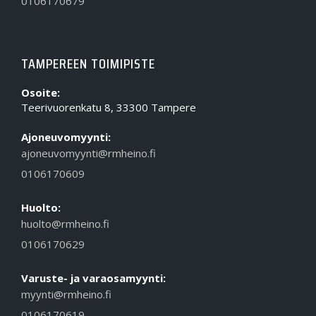
0106170679
TAMPEREEN TOIMIPISTE
Osoite:
Teerivuorenkatu 8, 33300 Tampere
Ajoneuvomyynti:
ajoneuvomyynti@rmheino.fi
0106170609
Huolto:
huolto@rmheino.fi
0106170629
Varuste- ja varaosamyynti:
myynti@rmheino.fi
0106170619