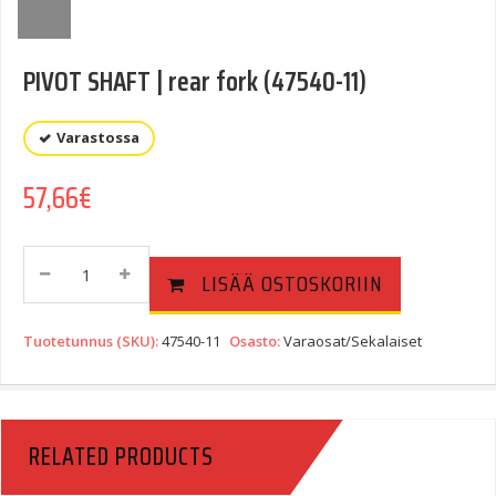
PIVOT SHAFT | rear fork (47540-11)
Varastossa
57,66
€
PIVOT
LISÄÄ OSTOSKORIIN
SHAFT
|
Rear
Tuotetunnus (SKU):
47540-11
Osasto:
Varaosat/Sekalaiset
Fork
(47540-
11)
Quantity
RELATED PRODUCTS