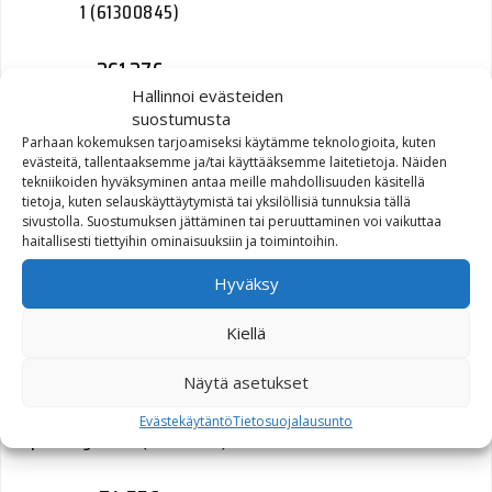
1 (61300845)
261,27
€
Hallinnoi evästeiden
suostumusta
Parhaan kokemuksen tarjoamiseksi käytämme teknologioita, kuten
evästeitä, tallentaaksemme ja/tai käyttääksemme laitetietoja. Näiden
tekniikoiden hyväksyminen antaa meille mahdollisuuden käsitellä
GASKET,TOP PLT,FTANK
tietoja, kuten selauskäyttäytymistä tai yksilöllisiä tunnuksia tällä
(61402-02)
sivustolla. Suostumuksen jättäminen tai peruuttaminen voi vaikuttaa
haitallisesti tiettyihin ominaisuuksiin ja toimintoihin.
37,94
€
Hyväksy
Kiellä
Näytä asetukset
GASKET,PRIMARY COVER |
Evästekäytäntö
Tietosuojalausunto
primary cover (34901-07)