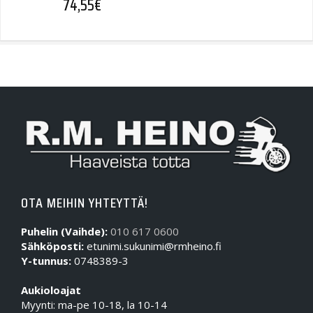
74,55
€
OTA MEIHIN YHTEYTTÄ!
Puhelin (Vaihde):
010 617 0600
Sähköposti:
etunimi.sukunimi@rmheino.fi
Y-tunnus:
0748389-3
Aukioloajat
Myynti: ma-pe 10-18, la 10-14