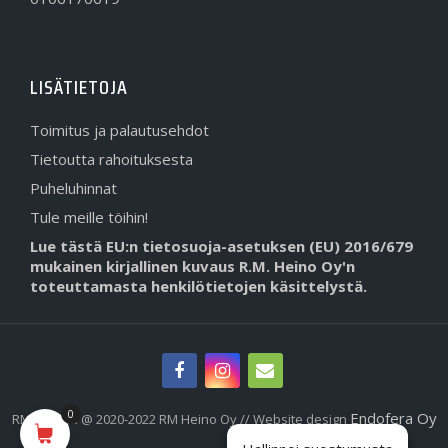
LISÄTIETOJA
Toimitus ja palautusehdot
Tietoutta rahoituksesta
Puheluhinnat
Tule meille töihin!
Lue tästä EU:n tietosuoja-asetuksen (EU) 2016/679
mukainen kirjallinen kuvaus R.M. Heino Oy'n
toteuttamasta henkilötietojen käsittelystä.
0
Endofera Oy
RMHeino.fi @ 2020-2022 RM Heino Oy // Website design