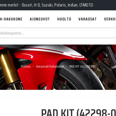
e merkit - Ducati, H-D, Suzuki, Polaris, Indian, CFMOTO
H HAKUKONE
AJONEUVOT
HUOLTO
VARAOSAT
VERKK
›
›
Etusivu
Varaosat/Sekalaiset
PAD KIT (42298-08)
PAD KIT (42298-