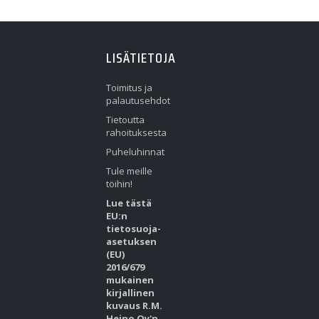
LISÄTIETOJA
Toimitus ja
palautusehdot
Tietoutta
rahoituksesta
Puheluhinnat
Tule meille
töihin!
Lue tästä
EU:n
tietosuoja-
asetuksen
(EU)
2016/679
mukainen
kirjallinen
kuvaus R.M.
Heino Oy'n