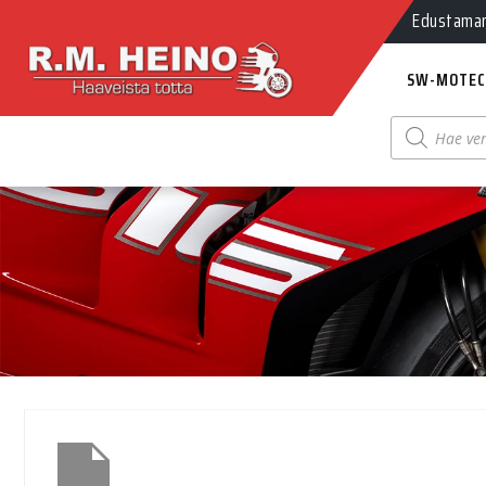
Edustamamm
SW-MOTEC
Products
search