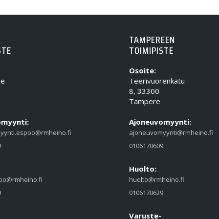
TAMPEREEN
STE
TOIMIPISTE
Osoite:
ie
Teerivuorenkatu
8, 33300
Tampere
myynti:
Ajoneuvomyynti:
yynti.espoo@rmheino.fi
ajoneuvomyynti@rmheino.fi
9
0106170609
Huolto:
oo@rmheino.fi
huolto@rmheino.fi
9
0106170629
Varuste-