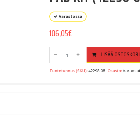
Varastossa
106,05
€
PAD
LISÄÄ OSTOSKORI
KIT
(42298-
Tuotetunnus (SKU):
42298-08
Osasto:
Varaosat
08)
Quantity