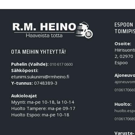
ESPOON
TOIMIPI
Osoite:
Hiirisuont
OTA MEIHIN YHTEYTTÄ!
2, 02970
Espoo
Puhelin (Vaihde):
010 617 0600
Sähköposti:
Ajoneuvo
etunimi.sukunimi@rmheino.fi
ajoneuvom
Y-tunnus:
0748389-3
010617066
Aukioloajat
Myynti: ma-pe 10-18, la 10-14
Huolto:
Huolto Tampere: ma-pe 09-17
huolto.esp
Huolto Espoo: ma-pe 10-18
010617068
Varuste-