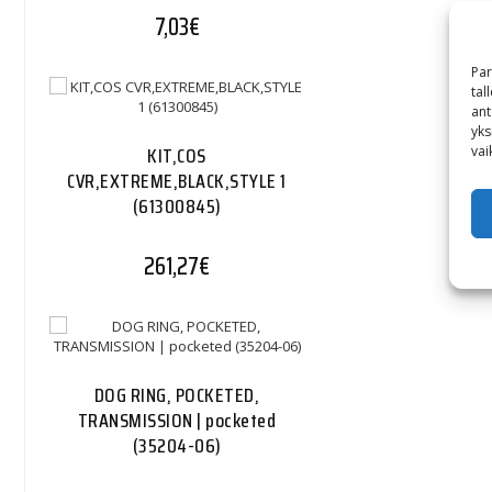
7,03
€
Par
tal
ant
yks
KIT,COS
vai
CVR,EXTREME,BLACK,STYLE 1
(61300845)
261,27
€
DOG RING, POCKETED,
TRANSMISSION | pocketed
(35204-06)