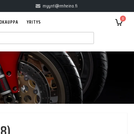
myynti@rmheino.fi
0
OKAUPPA
YRITYS
08)