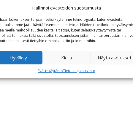
Hallinnoi evästeiden suostumusta
haan kokemuksen tarjoamiseksi käytämme teknologioita, kuten evästeitä,
lentaaksemme ja/tai käyttääksemme laitetietoja. Näiden tekniikoiden hyväksymi
aa meille mahdollisuuden käsitellä tietoja, kuten selauskäyttäytymistä tai
ilöllisiä tunnuksia tällä sivustolla. Suostumuksen jättäminen tai peruuttaminen vo
kuttaa haitallisesti tiettyihin ominaisuuksiin ja toimintoihin.
Hyväksy
Kiellä
Näytä asetukset
Evästekäytäntö
Tietosuojalausunto