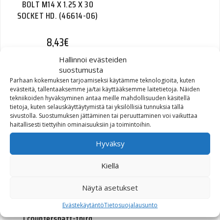
BOLT M14 X 1.25 X 30
SOCKET HD. (46614-06)
8,43
€
Hallinnoi evästeiden
suostumusta
Parhaan kokemuksen tarjoamiseksi käytämme teknologioita, kuten
evästeitä, tallentaaksemme ja/tai käyttääksemme laitetietoja. Näiden
KIT,BRTHR,EXTREME
tekniikoiden hyväksyminen antaa meille mahdollisuuden käsitellä
tietoja, kuten selauskäyttäytymistä tai yksilöllisiä tunnuksia tällä
ELEMENT,BLACK
sivustolla. Suostumuksen jättäminen tai peruuttaminen voi vaikuttaa
(29400357)
haitallisesti tiettyihin ominaisuuksiin ja toimintoihin.
Hyväksy
326,62
€
Kiellä
Näytä asetukset
GEAR, COUNTERSHAFT, 3RD
Evästekäytäntö
Tietosuojalausunto
| countershaft-third