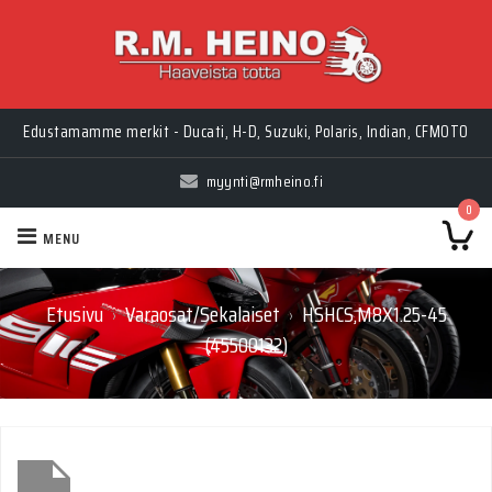
Edustamamme merkit - Ducati, H-D, Suzuki, Polaris, Indian, CFMOTO
myynti@rmheino.fi
0
MENU
Etusivu
Varaosat/Sekalaiset
HSHCS,M8X1.25-45
›
›
(45500132)