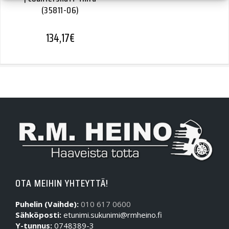
(35811-06)
134,17
€
OTA MEIHIN YHTEYTTÄ!
Puhelin (Vaihde):
010 617 0600
Sähköposti:
etunimi.sukunimi@rmheino.fi
Y-tunnus:
0748389-3