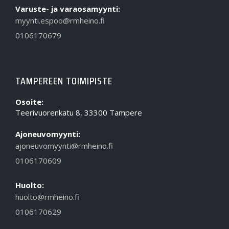
Varuste- ja varaosamyynti:
myynti.espoo@rmheino.fi
0106170679
TAMPEREEN TOIMIPISTE
Osoite:
Teerivuorenkatu 8, 33300 Tampere
Ajoneuvomyynti:
ajoneuvomyynti@rmheino.fi
0106170609
Huolto:
huolto@rmheino.fi
0106170629