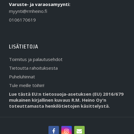
Varuste- ja varaosamyynti:
myynti@rmheino.fi
0106170619
LISÄTIETOJA
Toimitus ja palautusehdot
Tietoutta rahoituksesta
Puheluhinnat
Tule meille töihin!
Lue tästä EU:n tietosuoja-asetuksen (EU) 2016/679
mukainen kirjallinen kuvaus R.M. Heino Oy'n
toteuttamasta henkilötietojen käsittelystä.