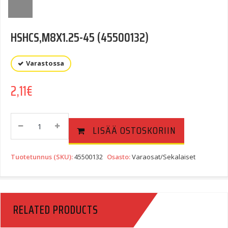
HSHCS,M8X1.25-45 (45500132)
Varastossa
2,11
€
HSHCS,M8X1.25-
LISÄÄ OSTOSKORIIN
45
(45500132)
Quantity
Tuotetunnus (SKU):
45500132
Osasto:
Varaosat/Sekalaiset
RELATED PRODUCTS