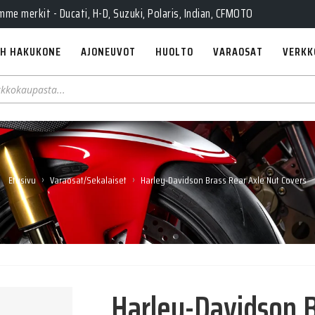
Pe 10-18, La 10-14, Huolto Ma-Pe 9-17
e merkit - Ducati, H-D, Suzuki, Polaris, Indian, CFMOTO
H HAKUKONE
AJONEUVOT
HUOLTO
VARAOSAT
VERKK
›
›
Etusivu
Varaosat/Sekalaiset
Harley-Davidson Brass Rear Axle Nut Covers
Harley-Davidson B