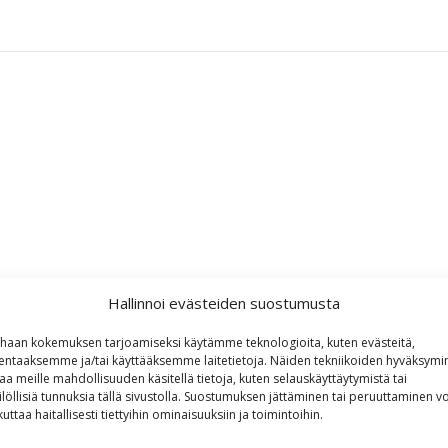
Hallinnoi evästeiden suostumusta
haan kokemuksen tarjoamiseksi käytämme teknologioita, kuten evästeitä,
lentaaksemme ja/tai käyttääksemme laitetietoja. Näiden tekniikoiden hyväksymi
aa meille mahdollisuuden käsitellä tietoja, kuten selauskäyttäytymistä tai
ilöllisiä tunnuksia tällä sivustolla. Suostumuksen jättäminen tai peruuttaminen vo
kuttaa haitallisesti tiettyihin ominaisuuksiin ja toimintoihin.