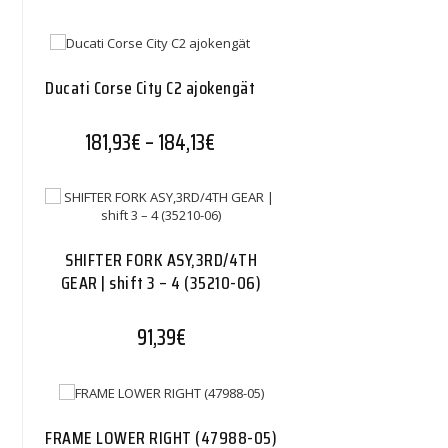
Ducati Corse City C2 ajokengät
Hintaluokka: 181,93€ - 184,13€
181,93
€
–
184,13
€
SHIFTER FORK ASY,3RD/4TH
GEAR | shift 3 – 4 (35210-06)
91,39
€
FRAME LOWER RIGHT (47988-05)