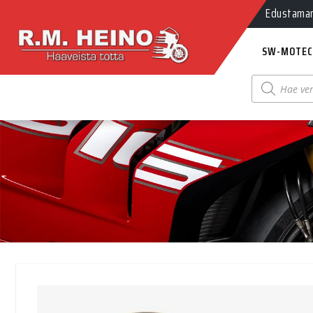
Myynti Ma-
Edustamamm
SW-MOTEC
Products
search