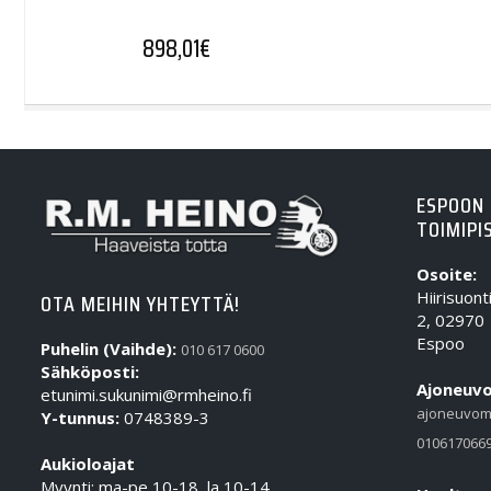
898,01
€
ESPOON
TOIMIPI
Osoite:
Hiirisuont
OTA MEIHIN YHTEYTTÄ!
2, 02970
Espoo
Puhelin (Vaihde):
010 617 0600
Sähköposti:
Ajoneuvo
etunimi.sukunimi@rmheino.fi
ajoneuvom
Y-tunnus:
0748389-3
010617066
Aukioloajat
Myynti: ma-pe 10-18, la 10-14