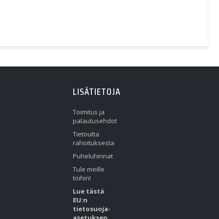
LISÄTIETOJA
Toimitus ja
palautusehdot
Tietoutta
rahoituksesta
Puheluhinnat
Tule meille
töihin!
Lue tästä
EU:n
tietosuoja-
asetuksen