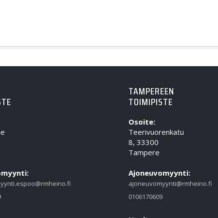
TAMPEREEN
STE
TOIMIPISTE
Osoite:
ie
Teerivuorenkatu
8, 33300
Tampere
myynti:
Ajoneuvomyynti:
yynti.espoo@rmheino.fi
ajoneuvomyynti@rmheino.fi
9
0106170609