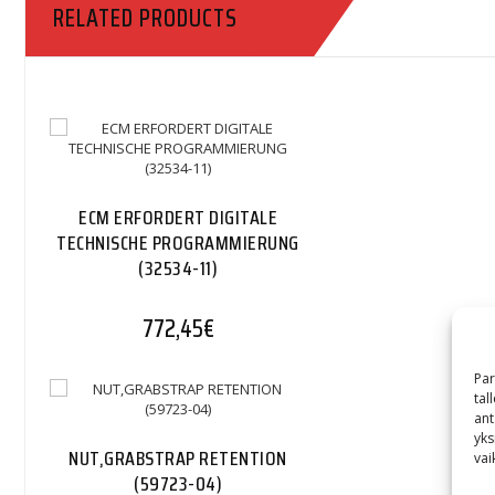
RELATED PRODUCTS
ECM ERFORDERT DIGITALE
TECHNISCHE PROGRAMMIERUNG
(32534-11)
772,45
€
Par
tal
ant
yks
NUT,GRABSTRAP RETENTION
vai
(59723-04)