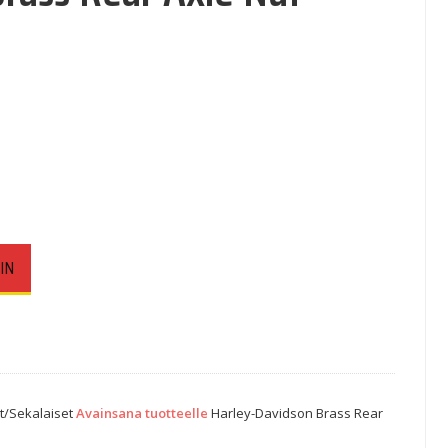
7,60€.
n: 48,80€.
IN
s
t/Sekalaiset
Avainsana tuotteelle
Harley-Davidson Brass Rear