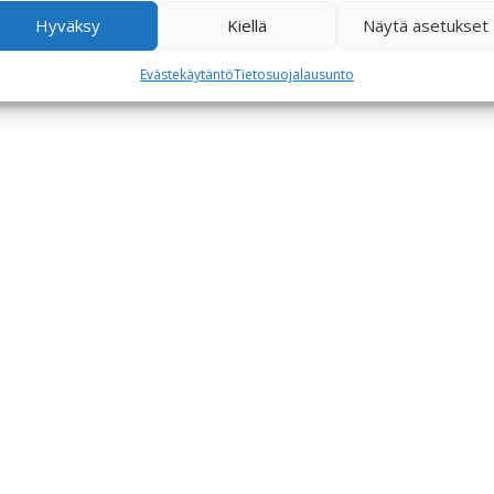
Hyväksy
Kiellä
Näytä asetukset
Evästekäytäntö
Tietosuojalausunto