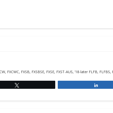
t FXCW, FXCWC, FXSB, FXSBSE, FXSE, FXST-AUS, ’18-later FLFB, FLFBS,
Tweet
Share