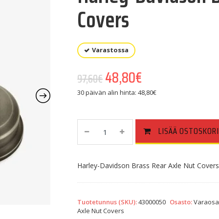
Covers
Varastossa
Alkuperäinen hinta oli: 9
48,80
€
Nykyinen hinta o
97,60
€
30 päivän alin hinta:
48,80
€
Harley-
LISÄÄ OSTOSKORI
Davidson
Brass
Rear
Harley-Davidson Brass Rear Axle Nut Cover
Axle
Nut
Covers
Quantity
Tuotetunnus (SKU):
43000050
Osasto:
Varaosa
Axle Nut Covers