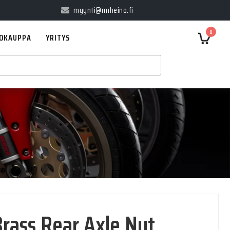
myynti@rmheino.fi
0
OKAUPPA
YRITYS
rass Rear Axle Nut