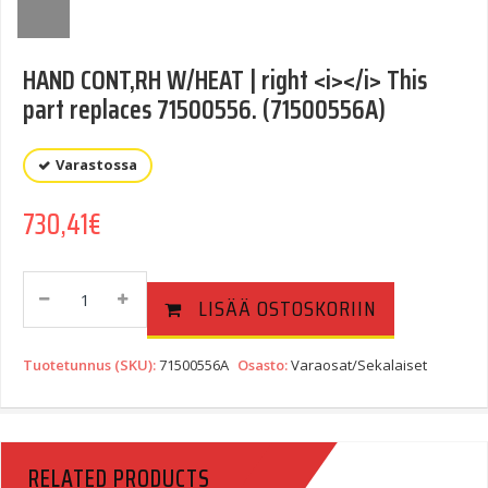
HAND CONT,RH W/HEAT | right <i></i> This
part replaces 71500556. (71500556A)
Varastossa
730,41
€
HAND
LISÄÄ OSTOSKORIIN
CONT,RH
W/HEAT
|
Tuotetunnus (SKU):
71500556A
Osasto:
Varaosat/Sekalaiset
Right
This
Part
Replaces
RELATED PRODUCTS
71500556.