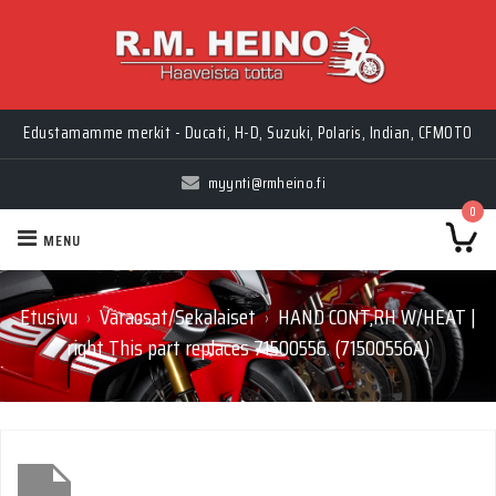
Edustamamme merkit - Ducati, H-D, Suzuki, Polaris, Indian, CFMOTO
myynti@rmheino.fi
0
MENU
Etusivu
Varaosat/Sekalaiset
HAND CONT,RH W/HEAT |
›
›
right This part replaces 71500556. (71500556A)