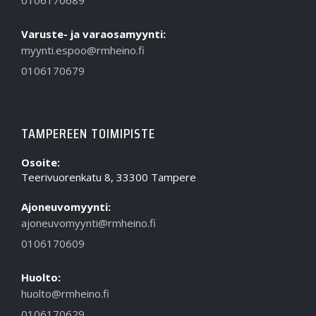
0106170689
Varuste- ja varaosamyynti:
myynti.espoo@rmheino.fi
0106170679
TAMPEREEN TOIMIPISTE
Osoite:
Teerivuorenkatu 8, 33300 Tampere
Ajoneuvomyynti:
ajoneuvomyynti@rmheino.fi
0106170609
Huolto:
huolto@rmheino.fi
0106170629