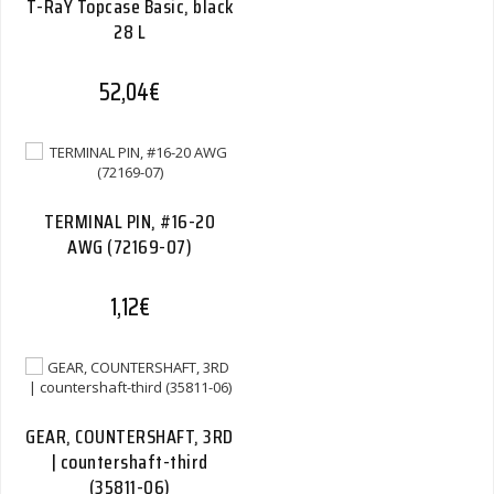
T-RaY Topcase Basic, black
28 L
52,04
€
TERMINAL PIN, #16-20
AWG (72169-07)
1,12
€
GEAR, COUNTERSHAFT, 3RD
| countershaft-third
(35811-06)