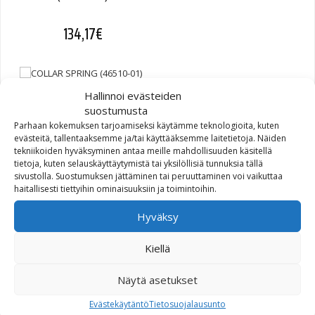
134,17
€
Hallinnoi evästeiden
COLLAR SPRING (46510-01)
suostumusta
Parhaan kokemuksen tarjoamiseksi käytämme teknologioita, kuten
25,54
€
evästeitä, tallentaaksemme ja/tai käyttääksemme laitetietoja. Näiden
tekniikoiden hyväksyminen antaa meille mahdollisuuden käsitellä
tietoja, kuten selauskäyttäytymistä tai yksilöllisiä tunnuksia tällä
sivustolla. Suostumuksen jättäminen tai peruuttaminen voi vaikuttaa
haitallisesti tiettyihin ominaisuuksiin ja toimintoihin.
PACKING SEAL (46615-06)
Hyväksy
1,88
€
Kiellä
Näytä asetukset
Evästekäytäntö
Tietosuojalausunto