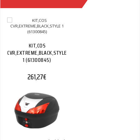
(71500556A)
Quantity
KIT,COS
CVR,EXTREME,BLACK,STYLE
1 (61300845)
261,27
€