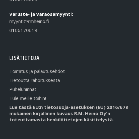
Varuste- ja varaosamyynti:
myynti@rmheino.fi
0106170619
LISÄTIETOJA
Toimitus ja palautusehdot
Tietoutta rahoituksesta
Puheluhinnat
Tule meille töihin!
Lue tästä EU:n tietosuoja-asetuksen (EU) 2016/679
mukainen kirjallinen kuvaus R.M. Heino Oy'n
toteuttamasta henkilötietojen käsittelystä.