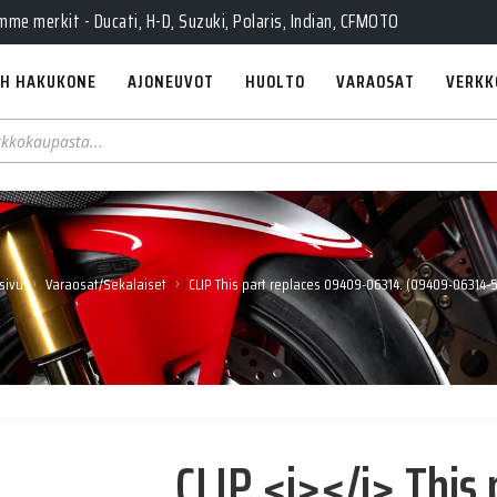
e merkit - Ducati, H-D, Suzuki, Polaris, Indian, CFMOTO
H HAKUKONE
AJONEUVOT
HUOLTO
VARAOSAT
VERKK
›
›
sivu
Varaosat/Sekalaiset
CLIP This part replaces 09409-06314. (09409-06314-
CLIP <i></i> This