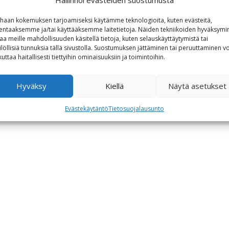
haan kokemuksen tarjoamiseksi käytämme teknologioita, kuten evästeitä,
lentaaksemme ja/tai käyttääksemme laitetietoja. Näiden tekniikoiden hyväksymi
aa meille mahdollisuuden käsitellä tietoja, kuten selauskäyttäytymistä tai
ilöllisiä tunnuksia tällä sivustolla. Suostumuksen jättäminen tai peruuttaminen vo
kuttaa haitallisesti tiettyihin ominaisuuksiin ja toimintoihin.
Hyväksy
Kiellä
Näytä asetukset
Evästekäytäntö
Tietosuojalausunto