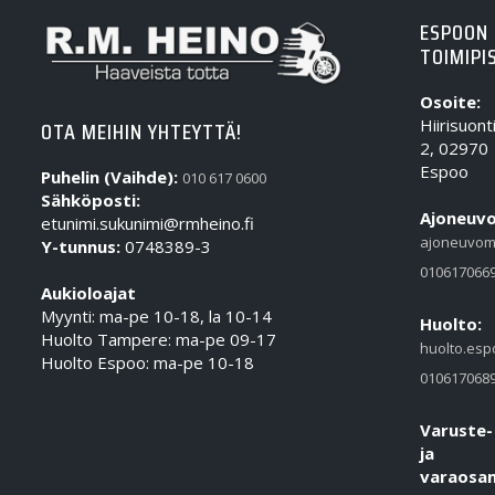
ESPOON
TOIMIPI
Osoite:
Hiirisuont
OTA MEIHIN YHTEYTTÄ!
2, 02970
Espoo
Puhelin (Vaihde):
010 617 0600
Sähköposti:
Ajoneuvo
etunimi.sukunimi@rmheino.fi
ajoneuvom
Y-tunnus:
0748389-3
010617066
Aukioloajat
Myynti: ma-pe 10-18, la 10-14
Huolto:
Huolto Tampere: ma-pe 09-17
huolto.esp
Huolto Espoo: ma-pe 10-18
010617068
Varuste-
ja
varaosam