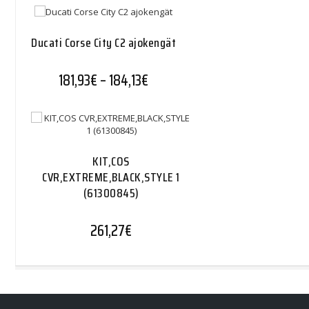
Ducati Corse City C2 ajokengät
Hintaluokka: 181,93€ - 184,13€
181,93
€
–
184,13
€
KIT,COS
CVR,EXTREME,BLACK,STYLE 1
(61300845)
261,27
€