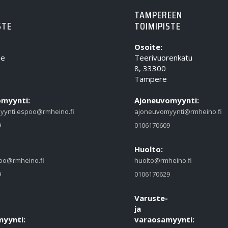
TAMPEREEN
STE
TOIMIPISTE
Osoite:
ie
Teerivuorenkatu
8, 33300
Tampere
myynti:
Ajoneuvomyynti:
yynti.espoo@rmheino.fi
ajoneuvomyynti@rmheino.fi
9
0106170609
Huolto:
oo@rmheino.fi
huolto@rmheino.fi
9
0106170629
Varuste-
ja
yynti:
varaosamyynti: