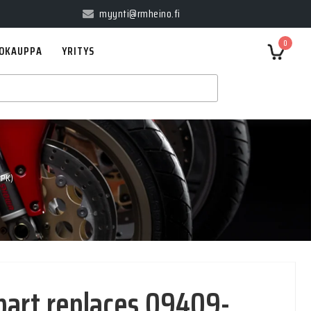
myynti@rmheino.fi
0
OKAUPPA
YRITYS
5PK)
 part replaces 09409-