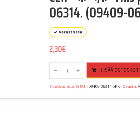
06314. (09409-0
Varastossa
2,30
€
CLIP
LISÄÄ OSTOSKORI
This
Part
Tuotetunnus (SKU):
09409-06314-5PK
Osasto:
V
Replaces
09409-
06314.
(09409-
06314-
5PK)
Quantity