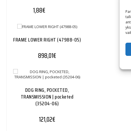
1,88
€
Par
tal
ant
yks
vai
FRAME LOWER RIGHT (47988-05)
898,01
€
DOG RING, POCKETED,
TRANSMISSION | pocketed
(35204-06)
121,02
€