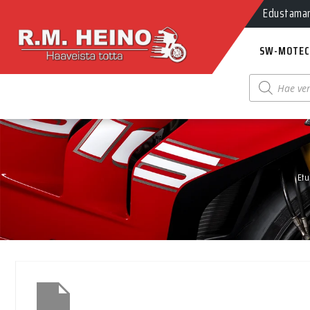
Edustamamm
SW-MOTEC
Products
search
Etu