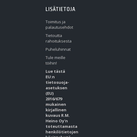
LISÄTIETOJA
Toimitus ja
palautusehdot
Tietoutta
rahoituksesta
Puheluhinnat
Tule meille
töihin!
Lue tästä
EU:n
tietosuoja-
asetuksen
(EU)
2016/679
mukainen
kirjallinen
kuvaus R.M.
Heino Oy'n
toteuttamasta
henkilötietojen