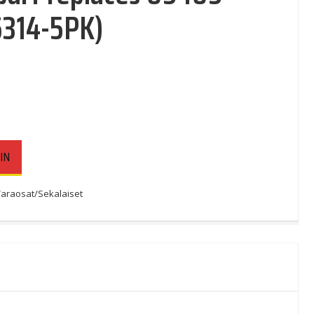
6314-5PK)
IN
araosat/Sekalaiset