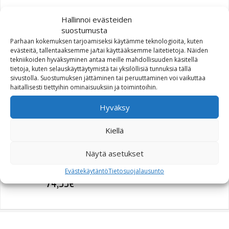
Hallinnoi evästeiden
suostumusta
TERMINAL PIN, #16-20
Parhaan kokemuksen tarjoamiseksi käytämme teknologioita, kuten
evästeitä, tallentaaksemme ja/tai käyttääksemme laitetietoja. Näiden
AWG (72169-07)
tekniikoiden hyväksyminen antaa meille mahdollisuuden käsitellä
tietoja, kuten selauskäyttäytymistä tai yksilöllisiä tunnuksia tällä
sivustolla. Suostumuksen jättäminen tai peruuttaminen voi vaikuttaa
1,12
€
haitallisesti tiettyihin ominaisuuksiin ja toimintoihin.
Hyväksy
Kiellä
GASKET,PRIMARY COVER |
Näytä asetukset
primary cover (34901-07)
Evästekäytäntö
Tietosuojalausunto
74,55
€