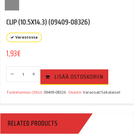
CLIP (10.5X14.3) (09409-08326)
Varastossa
1,93
€
CLIP
LISÄÄ OSTOSKORIIN
(10.5X14.3)
(09409-
08326)
Tuotetunnus (SKU):
09409-08326
Osasto:
Varaosat/Sekalaiset
Quantity
RELATED PRODUCTS