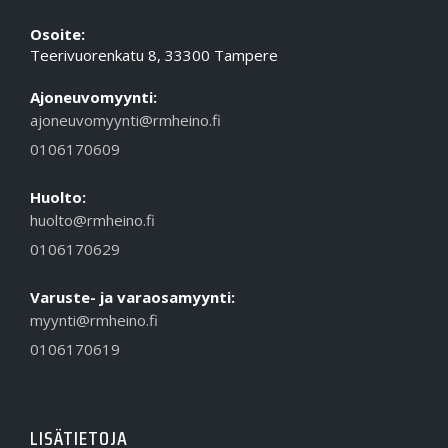
Osoite:
Teerivuorenkatu 8, 33300 Tampere
Ajoneuvomyynti:
ajoneuvomyynti@rmheino.fi
0106170609
Huolto:
huolto@rmheino.fi
0106170629
Varuste- ja varaosamyynti:
myynti@rmheino.fi
0106170619
LISÄTIETOJA