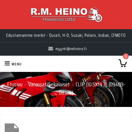
Edustamamme merkit - Ducati, H-D, Suzuki, Polaris, Indian, CFMOTO
myynti@rmheino.fi
0
MENU
Etusivu
Varaosat/Sekalaiset
CLIP (10.5X14.3) (09409-
›
›
08326)