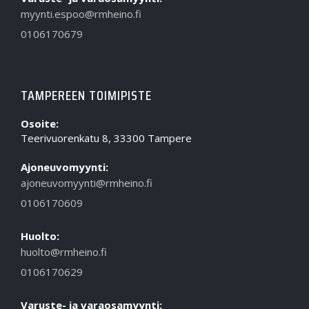
myynti.espoo@rmheino.fi
0106170679
TAMPEREEN TOIMIPISTE
Osoite:
Teerivuorenkatu 8, 33300 Tampere
Ajoneuvomyynti:
ajoneuvomyynti@rmheino.fi
0106170609
Huolto:
huolto@rmheino.fi
0106170629
Varuste- ja varaosamyynti: