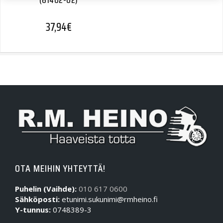
(61402-02)
37,94
€
OTA MEIHIN YHTEYTTÄ!
Puhelin (Vaihde):
010 617 0600
Sähköposti:
etunimi.sukunimi@rmheino.fi
Y-tunnus:
0748389-3