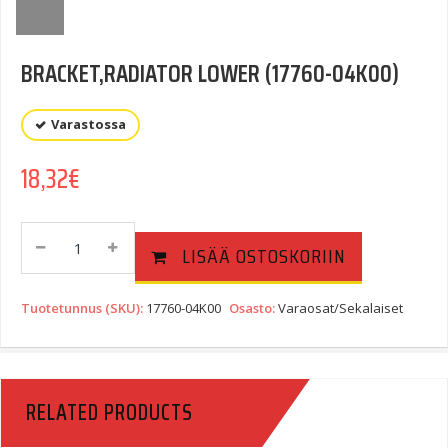
BRACKET,RADIATOR LOWER (17760-04K00)
Varastossa
18,32
€
BRACKET,RADIATOR
LISÄÄ OSTOSKORIIN
LOWER
(17760-
04K00)
Tuotetunnus (SKU):
17760-04K00
Osasto:
Varaosat/Sekalaiset
Quantity
RELATED PRODUCTS