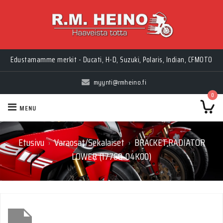
Edustamamme merkit - Ducati, H-D, Suzuki, Polaris, Indian, CFMOTO
myynti@rmheino.fi
0
MENU
Etusivu
Varaosat/Sekalaiset
BRACKET,RADIATOR
›
›
LOWER (17760-04K00)