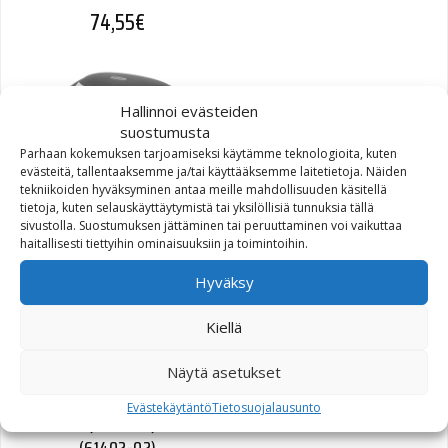
74,55
€
Hallinnoi evästeiden
suostumusta
Parhaan kokemuksen tarjoamiseksi käytämme teknologioita, kuten
evästeitä, tallentaaksemme ja/tai käyttääksemme laitetietoja. Näiden
tekniikoiden hyväksyminen antaa meille mahdollisuuden käsitellä
tietoja, kuten selauskäyttäytymistä tai yksilöllisiä tunnuksia tällä
T-RaY Topcase Basic, black
sivustolla. Suostumuksen jättäminen tai peruuttaminen voi vaikuttaa
haitallisesti tiettyihin ominaisuuksiin ja toimintoihin.
28 L
Hyväksy
52,04
€
Kiellä
Näytä asetukset
Evästekäytäntö
Tietosuojalausunto
GASKET,TOP PLT,FTANK